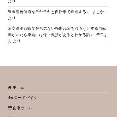
より
豊玉陸橋側道をモヤモヤと自転車で直進する
に
まじか！
より
道交法第38条で信号のない横断歩道を渡ろうとする自転
車がいたら車両には停止義務があるとわかる話
に
デフよ
ん
より
ホーム
ロードバイク
自宅サーバー