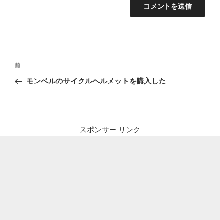
投
前
前
稿
の
モンベルのサイクルヘルメットを購入した
ナ
投
ビ
稿
ゲ
ー
スポンサー リンク
シ
ョ
ン