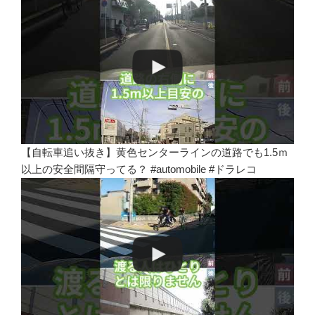
【自転車追い抜き】黄色センターラインの道路でも1.5ｍ
以上の安全間隔守ってる？ #automobile #ドラレコ