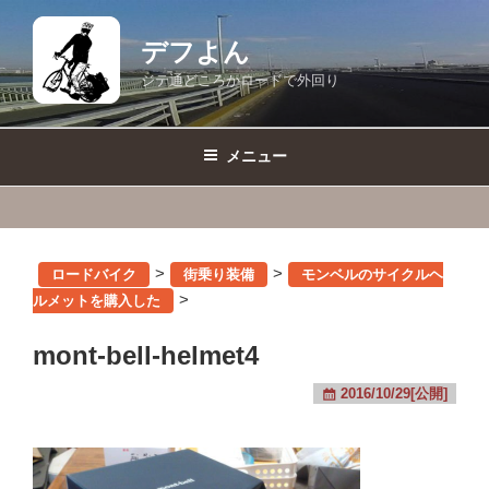
コ
ン
デフよん
テ
ジテ通どころかロードで外回り
ン
ツ
へ
メニュー
ス
キ
ッ
プ
>
>
ロードバイク
街乗り装備
モンベルのサイクルヘ
>
ルメットを購入した
mont-bell-helmet4
2016/10/29[公開]