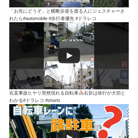
「お先にどうぞ」と横断歩道を渡る人にジェスチャーさ
れたら#automobile #歩行者優先 #ドラレコ
右直事故ヒヤリ突然現れる自転車
右折は徐行が大切と
わかる#ドラレコ #shorts