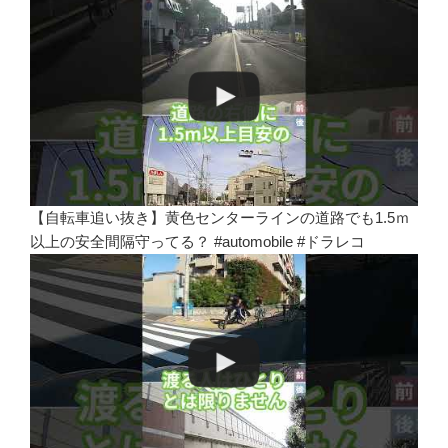
【自転車追い抜き】黄色センターラインの道路でも1.5ｍ
以上の安全間隔守ってる？ #automobile #ドラレコ