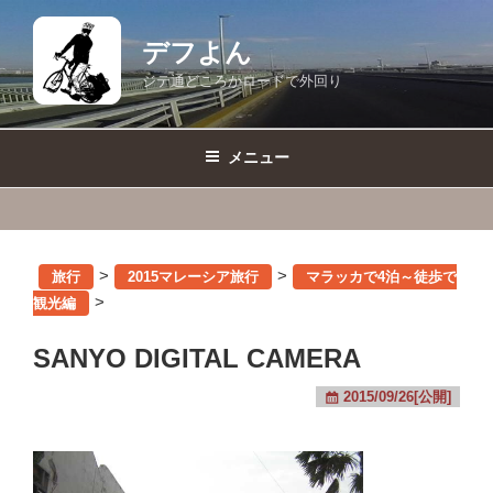
コ
ン
デフよん
テ
ジテ通どころかロードで外回り
ン
ツ
へ
メニュー
ス
キ
ッ
プ
>
>
旅行
2015マレーシア旅行
マラッカで4泊～徒歩で
>
観光編
SANYO DIGITAL CAMERA
2015/09/26[公開]