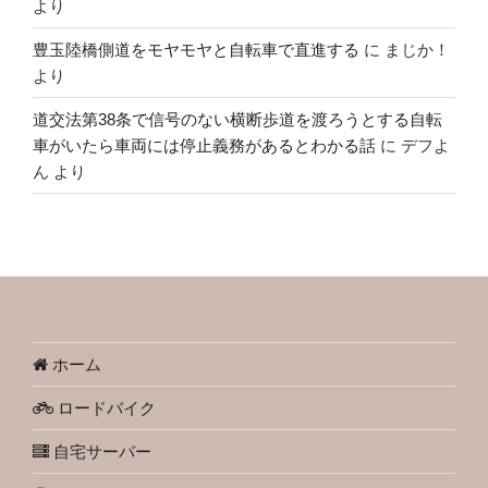
より
豊玉陸橋側道をモヤモヤと自転車で直進する
に
まじか！
より
道交法第38条で信号のない横断歩道を渡ろうとする自転
車がいたら車両には停止義務があるとわかる話
に
デフよ
ん
より
ホーム
ロードバイク
自宅サーバー