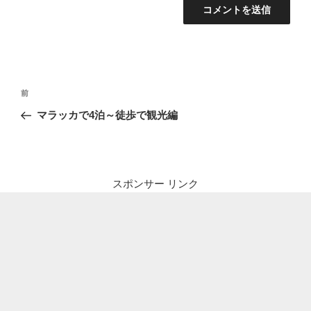
投
前
前
稿
の
マラッカで4泊～徒歩で観光編
ナ
投
ビ
稿
ゲ
ー
スポンサー リンク
シ
ョ
ン