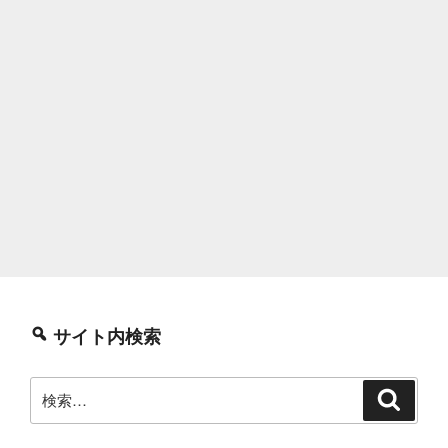
サイト内検索
検
検
索
索: