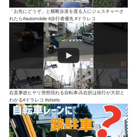
「お先にどうぞ」と横断歩道を渡る人にジェスチャーさ
れたら#automobile #歩行者優先 #ドラレコ
右直事故ヒヤリ突然現れる自転車
右折は徐行が大切と
わかる#ドラレコ #shorts