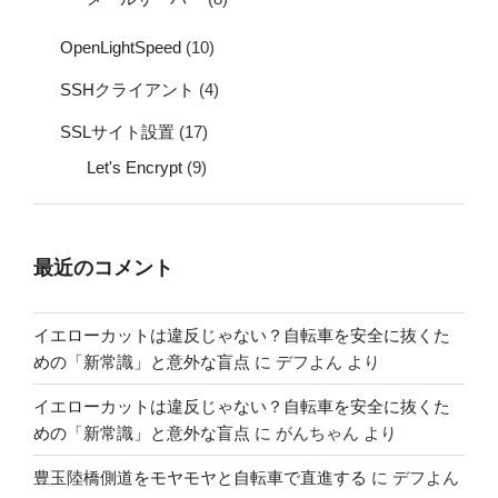
OpenLightSpeed
(10)
SSHクライアント
(4)
SSLサイト設置
(17)
Let's Encrypt
(9)
最近のコメント
イエローカットは違反じゃない？自転車を安全に抜くた
めの「新常識」と意外な盲点
に
デフよん
より
イエローカットは違反じゃない？自転車を安全に抜くた
めの「新常識」と意外な盲点
に
がんちゃん
より
豊玉陸橋側道をモヤモヤと自転車で直進する
に
デフよん