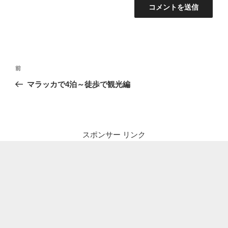
投
前
前
稿
の
マラッカで4泊～徒歩で観光編
ナ
投
ビ
稿
ゲ
ー
スポンサー リンク
シ
ョ
ン