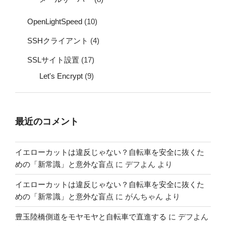
OpenLightSpeed
(10)
SSHクライアント
(4)
SSLサイト設置
(17)
Let's Encrypt
(9)
最近のコメント
イエローカットは違反じゃない？自転車を安全に抜くた
めの「新常識」と意外な盲点
に
デフよん
より
イエローカットは違反じゃない？自転車を安全に抜くた
めの「新常識」と意外な盲点
に
がんちゃん
より
豊玉陸橋側道をモヤモヤと自転車で直進する
に
デフよん