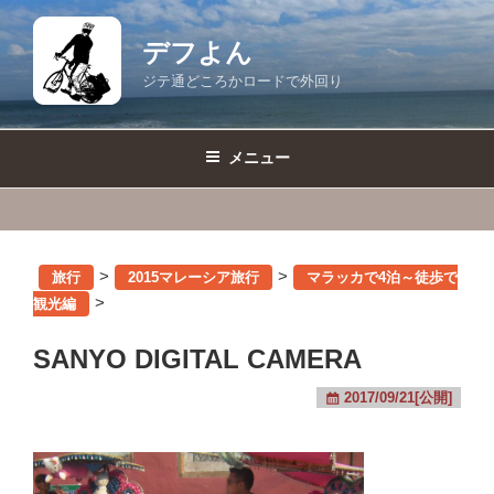
コ
ン
デフよん
テ
ジテ通どころかロードで外回り
ン
ツ
へ
メニュー
ス
キ
ッ
プ
>
>
旅行
2015マレーシア旅行
マラッカで4泊～徒歩で
>
観光編
SANYO DIGITAL CAMERA
2017/09/21[公開]