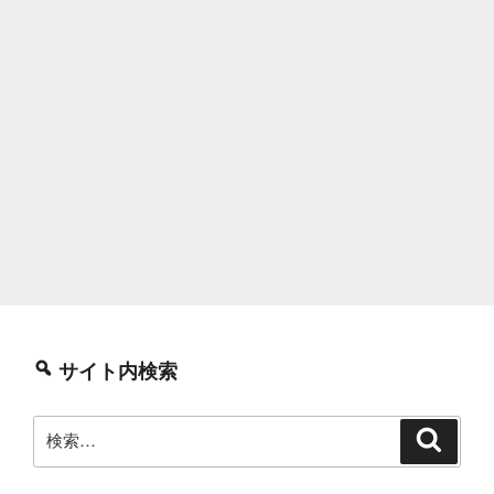
サイト内検索
検
検
索
索: