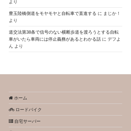
より
豊玉陸橋側道をモヤモヤと自転車で直進する
に
まじか！
より
道交法第38条で信号のない横断歩道を渡ろうとする自転
車がいたら車両には停止義務があるとわかる話
に
デフよ
ん
より
ホーム
ロードバイク
自宅サーバー