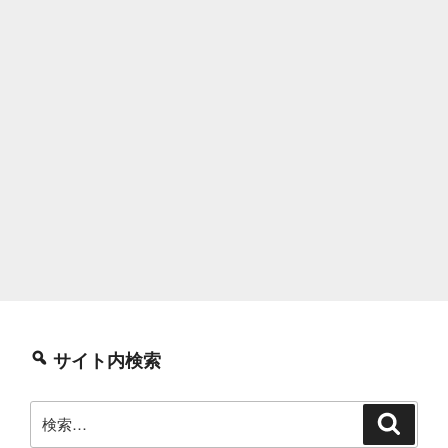
サイト内検索
検
検
索
索: