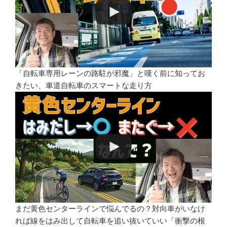
「自転車専用レーンの路駐が邪魔」と嘆く前に知ってお
きたい、車道自転車のスマートな走り方
まだ黄色センターラインで悩んでるの？対向車がいなけ
れば線をはみ出して自転車を追い抜いていい「衝撃の根