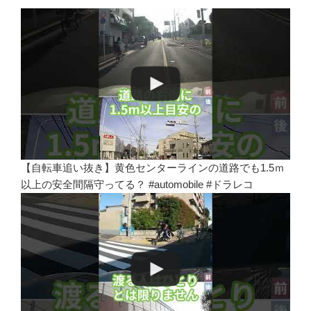
【自転車追い抜き】黄色センターラインの道路でも1.5ｍ
以上の安全間隔守ってる？ #automobile #ドラレコ