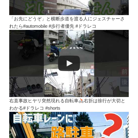
「お先にどうぞ」と横断歩道を渡る人にジェスチャーさ
れたら#automobile #歩行者優先 #ドラレコ
右直事故ヒヤリ突然現れる自転車
右折は徐行が大切と
わかる#ドラレコ #shorts