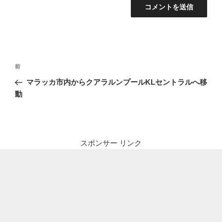
投
前
前
稿
の
マラッカ市内からクアラルンプールKLセントラルへ移
ナ
投
動
ビ
稿
ゲ
ー
シ
スポンサー リンク
ョ
ン