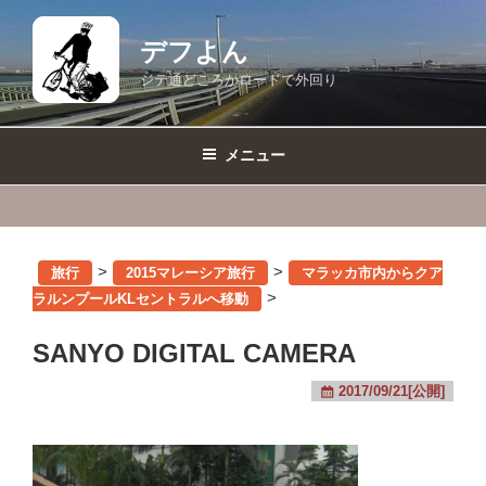
コ
ン
デフよん
テ
ジテ通どころかロードで外回り
ン
ツ
へ
メニュー
ス
キ
ッ
プ
>
>
旅行
2015マレーシア旅行
マラッカ市内からクア
>
ラルンプールKLセントラルへ移動
SANYO DIGITAL CAMERA
2017/09/21[公開]