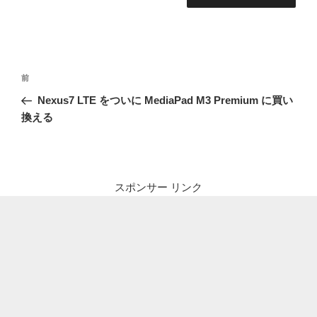
投
前
前
稿
の
Nexus7 LTE をついに MediaPad M3 Premium に買い
ナ
投
換える
ビ
稿
ゲ
ー
シ
スポンサー リンク
ョ
ン