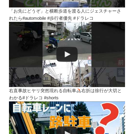
「お先にどうぞ」と横断歩道を渡る人にジェスチャーさ
れたら#automobile #歩行者優先 #ドラレコ
右直事故ヒヤリ突然現れる自転車
右折は徐行が大切と
わかる#ドラレコ #shorts