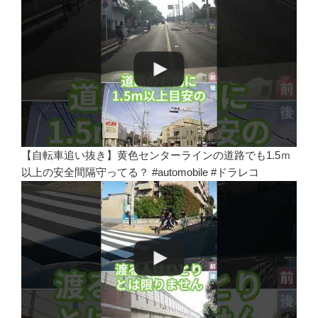
【自転車追い抜き】黄色センターラインの道路でも1.5ｍ
以上の安全間隔守ってる？ #automobile #ドラレコ