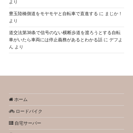
より
豊玉陸橋側道をモヤモヤと自転車で直進する
に
まじか！
より
道交法第38条で信号のない横断歩道を渡ろうとする自転
車がいたら車両には停止義務があるとわかる話
に
デフよ
ん
より
ホーム
ロードバイク
自宅サーバー