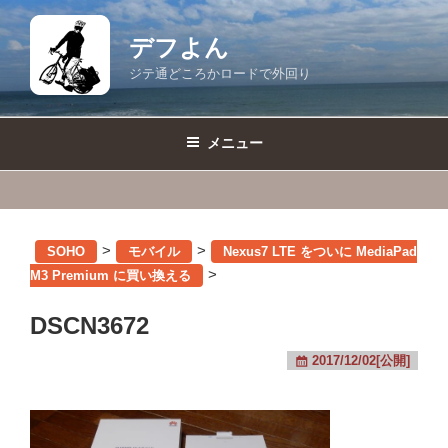
コ
ン
デフよん
テ
ジテ通どころかロードで外回り
ン
ツ
へ
メニュー
ス
キ
ッ
プ
>
>
SOHO
モバイル
Nexus7 LTE をついに MediaPad
>
M3 Premium に買い換える
DSCN3672
2017/12/02[公開]