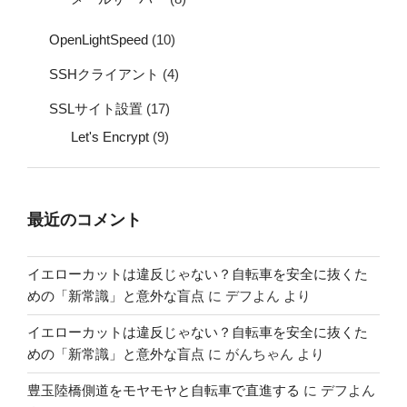
OpenLightSpeed
(10)
SSHクライアント
(4)
SSLサイト設置
(17)
Let's Encrypt
(9)
最近のコメント
イエローカットは違反じゃない？自転車を安全に抜くた
めの「新常識」と意外な盲点
に
デフよん
より
イエローカットは違反じゃない？自転車を安全に抜くた
めの「新常識」と意外な盲点
に
がんちゃん
より
豊玉陸橋側道をモヤモヤと自転車で直進する
に
デフよん