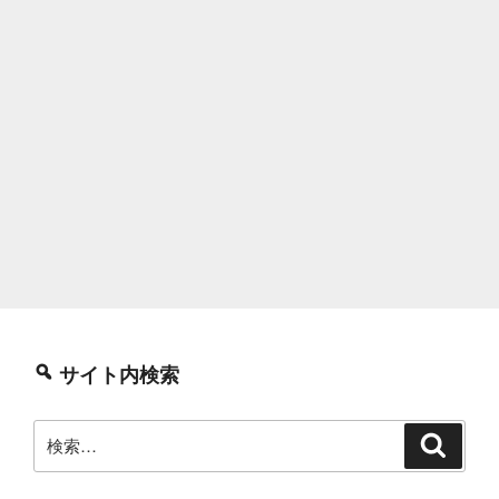
サイト内検索
検
検
索
索: