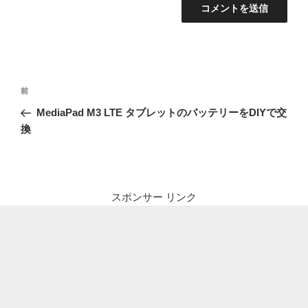
投
前
前
稿
の
MediaPad M3 LTE タブレットのバッテリーをDIYで交
ナ
投
換
ビ
稿
ゲ
ー
シ
スポンサー リンク
ョ
ン