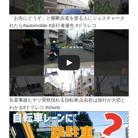
「お先にどうぞ」と横断歩道を渡る人にジェスチャーさ
れたら#automobile #歩行者優先 #ドラレコ
右直事故ヒヤリ突然現れる自転車
右折は徐行が大切と
わかる#ドラレコ #shorts