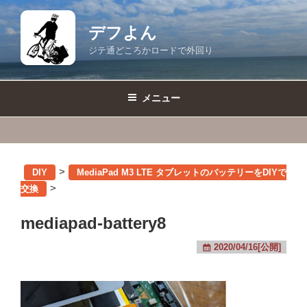
コ
ン
デフよん
テ
ジテ通どころかロードで外回り
ン
ツ
へ
メニュー
ス
キ
ッ
プ
>
DIY
MediaPad M3 LTE タブレットのバッテリーをDIYで
>
交換
mediapad-battery8
2020/04/16[公開]