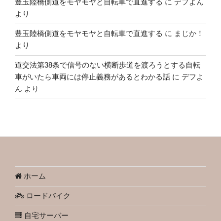
豊玉陸橋側道をモヤモヤと自転車で直進する
に
デフよん
より
豊玉陸橋側道をモヤモヤと自転車で直進する
に
まじか！
より
道交法第38条で信号のない横断歩道を渡ろうとする自転
車がいたら車両には停止義務があるとわかる話
に
デフよ
ん
より
ホーム
ロードバイク
自宅サーバー