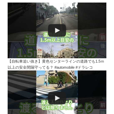
【自転車追い抜き】黄色センターラインの道路でも1.5ｍ
以上の安全間隔守ってる？ #automobile #ドラレコ