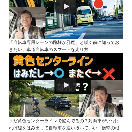
「自転車専用レーンの路駐が邪魔」と嘆く前に知ってお
きたい、車道自転車のスマートな走り方
まだ黄色センターラインで悩んでるの？対向車がいなけ
れば線をはみ出して自転車を追い抜いていい「衝撃の根