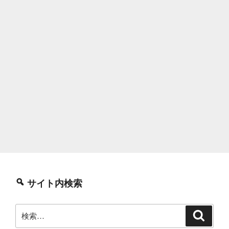
サイト内検索
検
検
索
索: