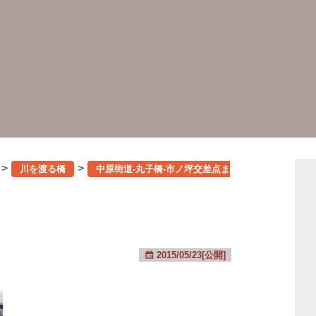
>
>
川を渡る橋
中原街道-丸子橋-市ノ坪交差点ま
2015/05/23[公開]