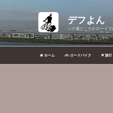
コ
ン
テ
デフよん
ン
ツ
ジテ通どころかロードで
へ
ス
キ
ッ
ホーム
ロードバイク
旅行
プ