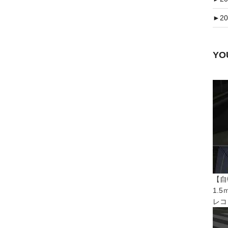
►
20
Y
【自
1.
レコ