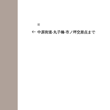
投
前
前
稿
の
中原街道-丸子橋-市ノ坪交差点まで
投
ナ
稿
ビ
ゲ
ー
シ
ョ
ン