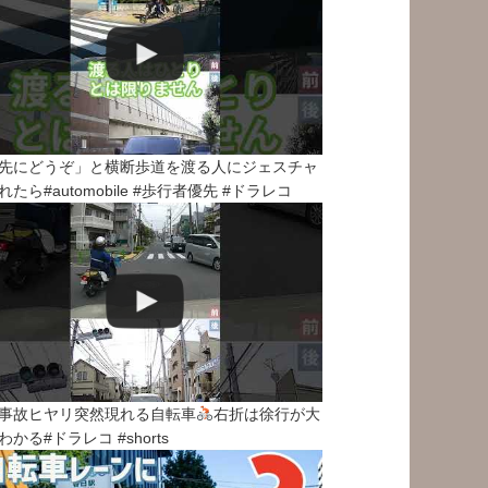
先にどうぞ」と横断歩道を渡る人にジェスチャ
れたら#automobile #歩行者優先 #ドラレコ
事故ヒヤリ突然現れる自転車
右折は徐行が大
わかる#ドラレコ #shorts