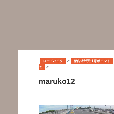
>
ロードバイク
都内近郊要注意ポイント
>
で
maruko12