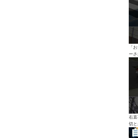
「お
ーさ
右直
切と