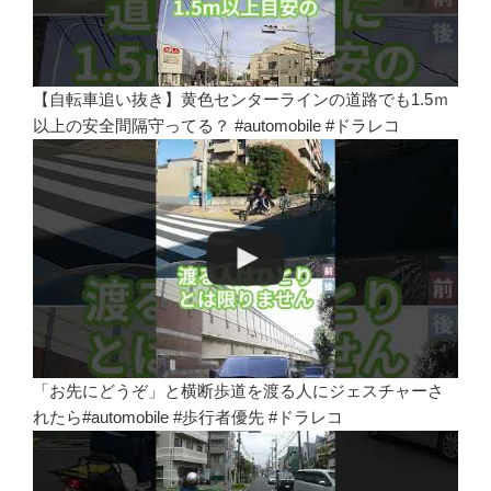
【自転車追い抜き】黄色センターラインの道路でも1.5ｍ
以上の安全間隔守ってる？ #automobile #ドラレコ
「お先にどうぞ」と横断歩道を渡る人にジェスチャーさ
れたら#automobile #歩行者優先 #ドラレコ