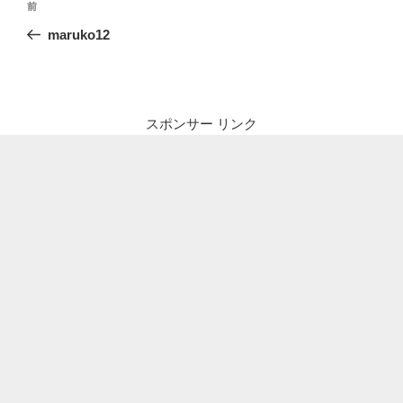
前
前
稿
の
maruko12
ナ
投
ビ
稿
ゲ
ー
スポンサー リンク
シ
ョ
ン