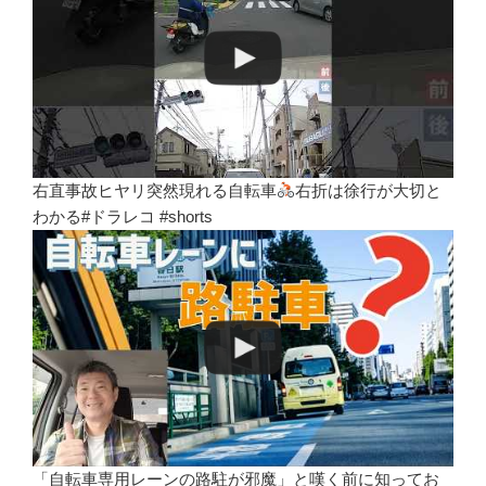
右直事故ヒヤリ突然現れる自転車
右折は徐行が大切と
わかる#ドラレコ #shorts
「自転車専用レーンの路駐が邪魔」と嘆く前に知ってお