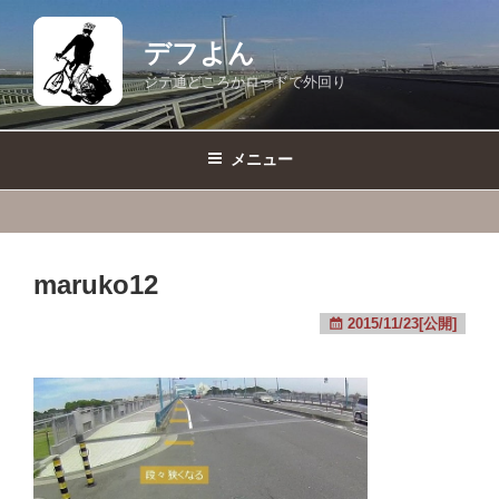
コ
ン
デフよん
テ
ジテ通どころかロードで外回り
ン
ツ
へ
メニュー
ス
キ
ッ
プ
maruko12
2015/11/23[公開]