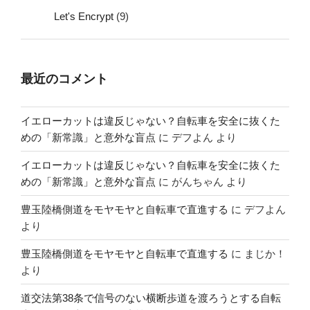
Let's Encrypt
(9)
最近のコメント
イエローカットは違反じゃない？自転車を安全に抜くた
めの「新常識」と意外な盲点
に
デフよん
より
イエローカットは違反じゃない？自転車を安全に抜くた
めの「新常識」と意外な盲点
に
がんちゃん
より
豊玉陸橋側道をモヤモヤと自転車で直進する
に
デフよん
より
豊玉陸橋側道をモヤモヤと自転車で直進する
に
まじか！
より
道交法第38条で信号のない横断歩道を渡ろうとする自転