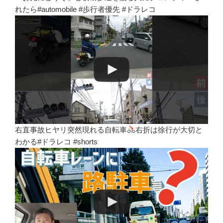
れたら#automobile #歩行者優先 #ドラレコ
右直事故ヒヤリ突然現れる自転車
右折は徐行が大切と
わかる#ドラレコ #shorts