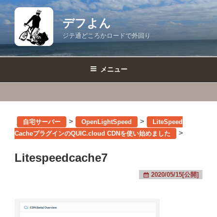
コ
ン
デフよん
テ
ジテ通どころかロードで外回り
ン
ツ
へ
メニュー
ス
キ
ッ
プ
>
>
自宅サーバー
OpenLightSpeed
LiteSpeed
>
CacheプラグインのQUIC.cloud CDNを使い始めました
Litespeedcache7
2020/05/15[公開]