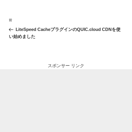
投
前
前
稿
の
LiteSpeed CacheプラグインのQUIC.cloud CDNを使
ナ
投
い始めました
ビ
稿
ゲ
ー
シ
スポンサー リンク
ョ
ン