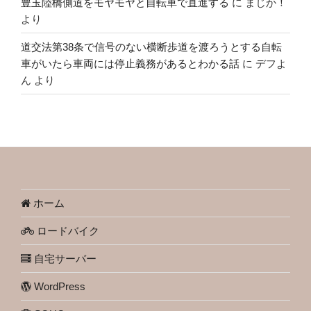
豊玉陸橋側道をモヤモヤと自転車で直進する
に
まじか！
より
道交法第38条で信号のない横断歩道を渡ろうとする自転
車がいたら車両には停止義務があるとわかる話
に
デフよ
ん
より
ホーム
ロードバイク
自宅サーバー
WordPress