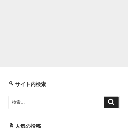
サイト内検索
検
検
索
索:
人気の投稿