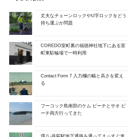
丈夫なチェーンロックやU字ロックをどう
持ち運ぶか問題
COREDO室町裏の福徳神社地下にある室
町東駐輪場で一時利用
Contact Form 7 入力欄の幅と高さを変え
る
フーコック島南部のケム ビーチとサオ ビ
ーチ両方行ってきた
環八-井荻駅地下通路を通ってまっすぐ進