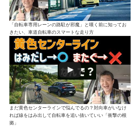
「自転車専用レーンの路駐が邪魔」と嘆く前に知ってお
きたい、車道自転車のスマートな走り方
まだ黄色センターラインで悩んでるの？対向車がいなけ
れば線をはみ出して自転車を追い抜いていい「衝撃の根
拠」