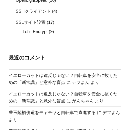
OpenLightSpeed
(10)
SSHクライアント
(4)
SSLサイト設置
(17)
Let's Encrypt
(9)
最近のコメント
イエローカットは違反じゃない？自転車を安全に抜くた
めの「新常識」と意外な盲点
に
デフよん
より
イエローカットは違反じゃない？自転車を安全に抜くた
めの「新常識」と意外な盲点
に
がんちゃん
より
豊玉陸橋側道をモヤモヤと自転車で直進する
に
デフよん
より