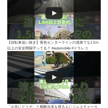
【自転車追い抜き】黄色センターラインの道路でも1.5ｍ
以上の安全間隔守ってる？ #automobile #ドラレコ
「お先にどうぞ」と横断歩道を渡る人にジェスチャーさ