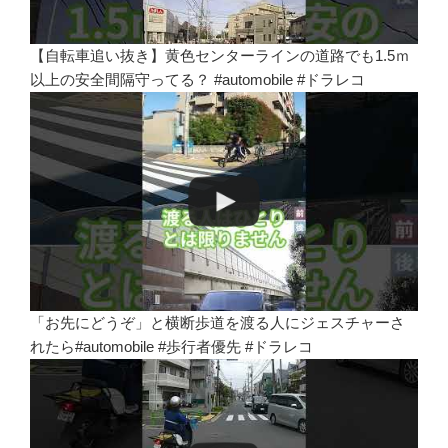
【自転車追い抜き】黄色センターラインの道路でも1.5ｍ
以上の安全間隔守ってる？ #automobile #ドラレコ
「お先にどうぞ」と横断歩道を渡る人にジェスチャーさ
れたら#automobile #歩行者優先 #ドラレコ