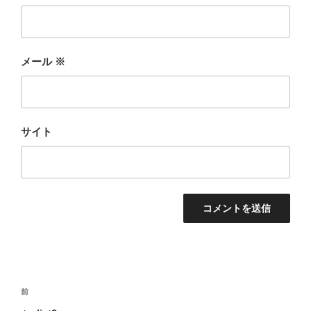
メール
※
サイト
投
前
前
稿
の