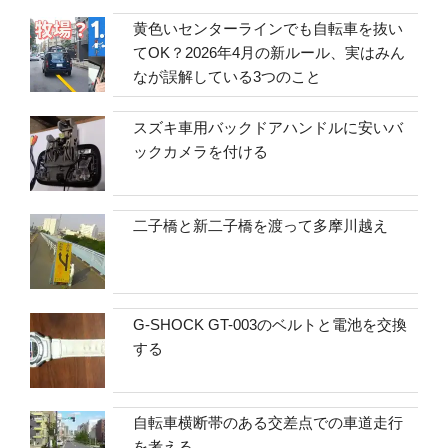
黄色いセンターラインでも自転車を抜い
てOK？2026年4月の新ルール、実はみん
なが誤解している3つのこと
スズキ車用バックドアハンドルに安いバ
ックカメラを付ける
二子橋と新二子橋を渡って多摩川越え
G-SHOCK GT-003のベルトと電池を交換
する
自転車横断帯のある交差点での車道走行
を考える