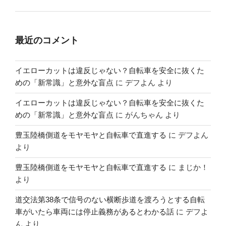
最近のコメント
イエローカットは違反じゃない？自転車を安全に抜くた
めの「新常識」と意外な盲点
に
デフよん
より
イエローカットは違反じゃない？自転車を安全に抜くた
めの「新常識」と意外な盲点
に
がんちゃん
より
豊玉陸橋側道をモヤモヤと自転車で直進する
に
デフよん
より
豊玉陸橋側道をモヤモヤと自転車で直進する
に
まじか！
より
道交法第38条で信号のない横断歩道を渡ろうとする自転
車がいたら車両には停止義務があるとわかる話
に
デフよ
ん
より