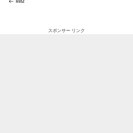
list2
ナ
投
ビ
稿
ゲ
ー
スポンサー リンク
シ
ョ
ン