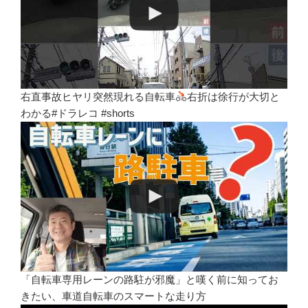
右直事故ヒヤリ突然現れる自転車
右折は徐行が大切と
わかる#ドラレコ #shorts
「自転車専用レーンの路駐が邪魔」と嘆く前に知ってお
きたい、車道自転車のスマートな走り方