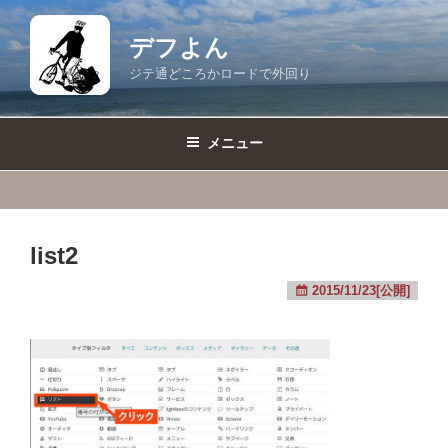
コ
ン
デフよん
テ
ジテ通どころかロードで外回り
ン
ツ
へ
メニュー
ス
キ
ッ
プ
list2
2015/11/23[公開]