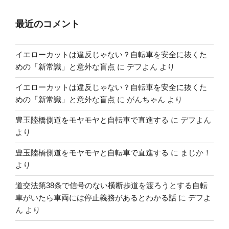
最近のコメント
イエローカットは違反じゃない？自転車を安全に抜くた
めの「新常識」と意外な盲点
に
デフよん
より
イエローカットは違反じゃない？自転車を安全に抜くた
めの「新常識」と意外な盲点
に
がんちゃん
より
豊玉陸橋側道をモヤモヤと自転車で直進する
に
デフよん
より
豊玉陸橋側道をモヤモヤと自転車で直進する
に
まじか！
より
道交法第38条で信号のない横断歩道を渡ろうとする自転
車がいたら車両には停止義務があるとわかる話
に
デフよ
ん
より