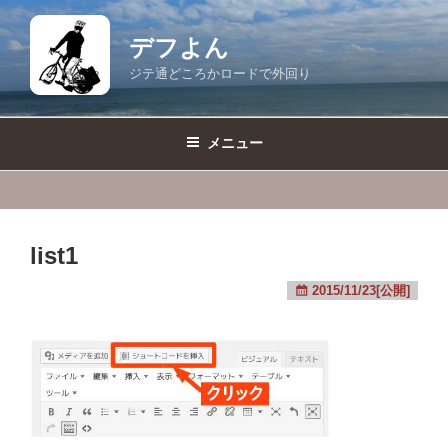
コ
ン
デフよん
テ
ジテ通どころかロードで外回り
ン
ツ
へ
メニュー
ス
キ
ッ
プ
list1
2015/11/23[公開]