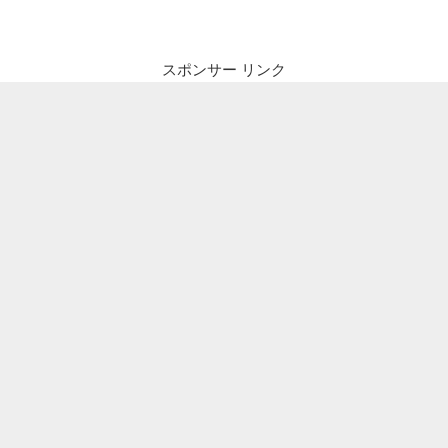
ビ
稿
ゲ
ー
スポンサー リンク
シ
ョ
ン