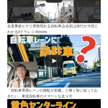
右直事故ヒヤリ突然現れる自転車
右折は徐行が大切と
わかる#ドラレコ #shorts
「自転車専用レーンの路駐が邪魔」と嘆く前に知ってお
きたい、車道自転車のスマートな走り方