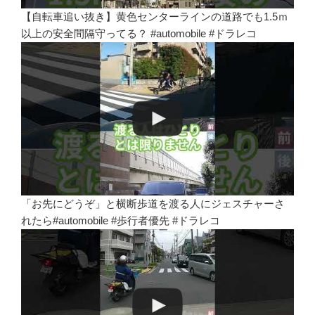
【自転車追い抜き】黄色センターラインの道路でも1.5ｍ
以上の安全間隔守ってる？ #automobile #ドラレコ
「お先にどうぞ」と横断歩道を渡る人にジェスチャーさ
れたら#automobile #歩行者優先 #ドラレコ