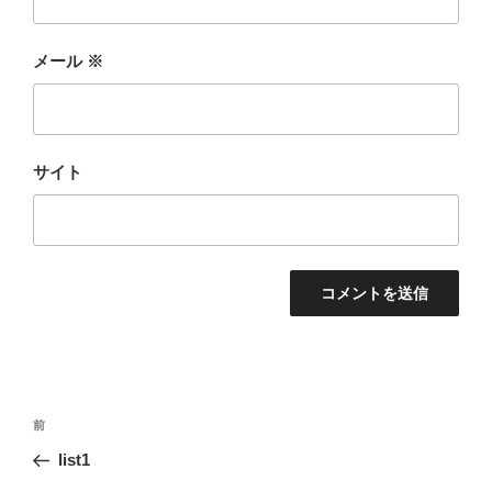
メール
※
サイト
投
前
前
稿
の
list1
ナ
投