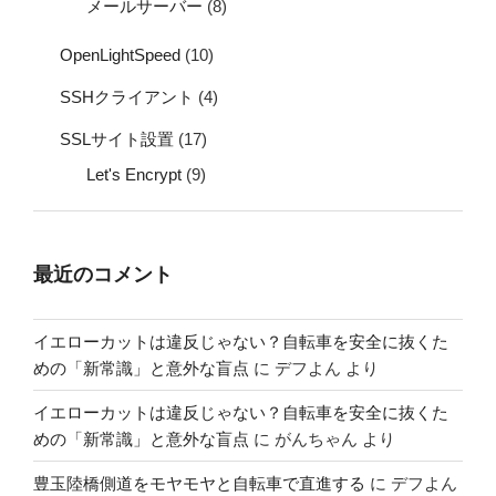
メールサーバー
(8)
OpenLightSpeed
(10)
SSHクライアント
(4)
SSLサイト設置
(17)
Let's Encrypt
(9)
最近のコメント
イエローカットは違反じゃない？自転車を安全に抜くた
めの「新常識」と意外な盲点
に
デフよん
より
イエローカットは違反じゃない？自転車を安全に抜くた
めの「新常識」と意外な盲点
に
がんちゃん
より
豊玉陸橋側道をモヤモヤと自転車で直進する
に
デフよん