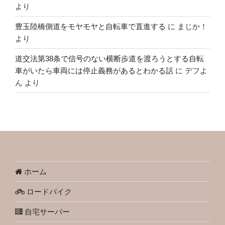
より
豊玉陸橋側道をモヤモヤと自転車で直進する
に
まじか！
より
道交法第38条で信号のない横断歩道を渡ろうとする自転
車がいたら車両には停止義務があるとわかる話
に
デフよ
ん
より
ホーム
ロードバイク
自宅サーバー