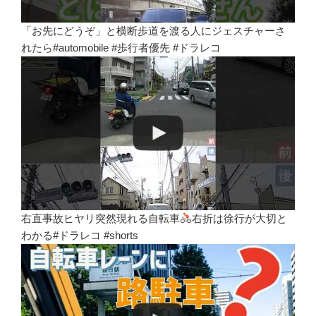
「お先にどうぞ」と横断歩道を渡る人にジェスチャーさ
れたら#automobile #歩行者優先 #ドラレコ
右直事故ヒヤリ突然現れる自転車
右折は徐行が大切と
わかる#ドラレコ #shorts