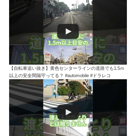
【自転車追い抜き】黄色センターラインの道路でも1.5ｍ
以上の安全間隔守ってる？ #automobile #ドラレコ