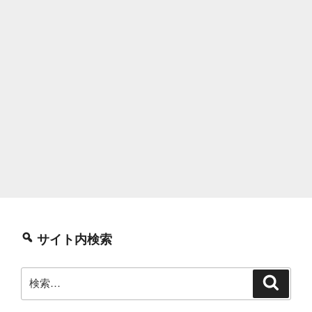
サイト内検索
検
検
索
索: