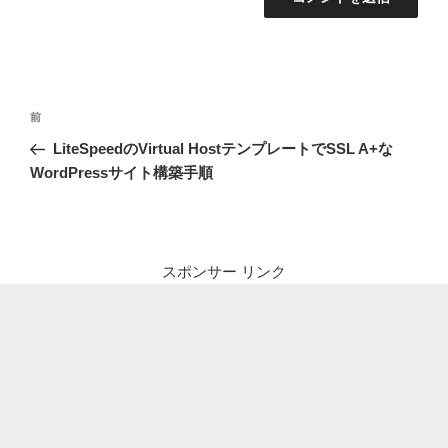
投
前
前
稿
の
LiteSpeedのVirtual HostテンプレートでSSL A+な
ナ
投
WordPressサイト構築手順
ビ
稿
ゲ
ー
シ
スポンサー リンク
ョ
ン