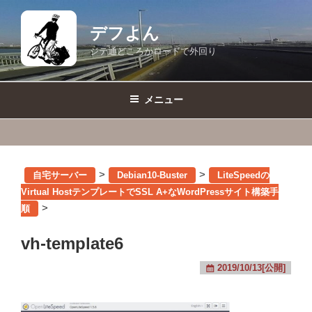
コ
ン
デフよん
テ
ジテ通どころかロードで外回り
ン
ツ
へ
メニュー
ス
キ
ッ
プ
>
>
自宅サーバー
Debian10-Buster
LiteSpeedの
Virtual HostテンプレートでSSL A+なWordPressサイト構築手
>
順
vh-template6
2019/10/13[公開]