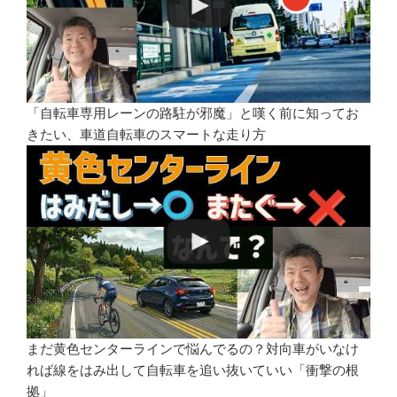
「自転車専用レーンの路駐が邪魔」と嘆く前に知ってお
きたい、車道自転車のスマートな走り方
まだ黄色センターラインで悩んでるの？対向車がいなけ
れば線をはみ出して自転車を追い抜いていい「衝撃の根
拠」