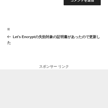
投
前
前
稿
の
Let’s Encryptの失効対象の証明書があったので更新し
ナ
投
た
ビ
稿
ゲ
ー
シ
スポンサー リンク
ョ
ン