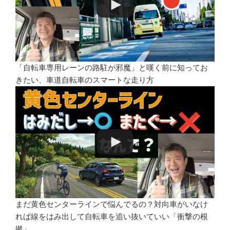
「自転車専用レーンの路駐が邪魔」と嘆く前に知ってお
きたい、車道自転車のスマートな走り方
まだ黄色センターラインで悩んでるの？対向車がいなけ
れば線をはみ出して自転車を追い抜いていい「衝撃の根
拠」