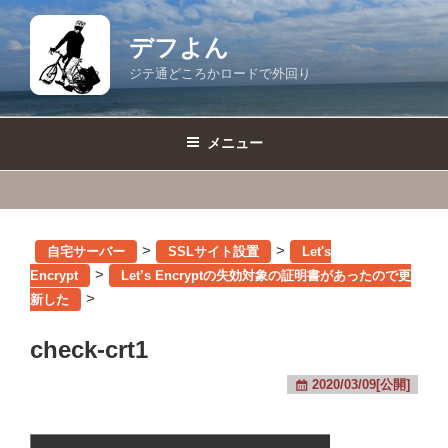
コ
ン
デフよん
テ
ジテ通どころかロードで外回り
ン
ツ
へ
メニュー
ス
キ
ッ
プ
>
>
自宅サーバー
SSLサイト設置
Let's
>
Encrypt
Let’s Encryptの失効対象の証明書があったので更
>
新した
check-crt1
2020/03/09[公開]