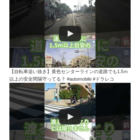
【自転車追い抜き】黄色センターラインの道路でも1.5ｍ
以上の安全間隔守ってる？ #automobile #ドラレコ