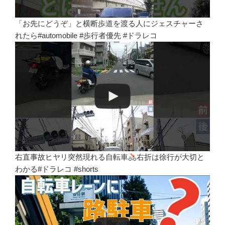
「お先にどうぞ」と横断歩道を渡る人にジェスチャーさ
れたら#automobile #歩行者優先 #ドラレコ
右直事故ヒヤリ突然現れる自転車
右折は徐行が大切と
わかる#ドラレコ #shorts