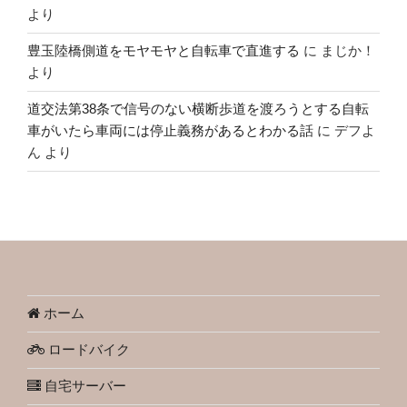
より
豊玉陸橋側道をモヤモヤと自転車で直進する
に
まじか！
より
道交法第38条で信号のない横断歩道を渡ろうとする自転
車がいたら車両には停止義務があるとわかる話
に
デフよ
ん
より
ホーム
ロードバイク
自宅サーバー