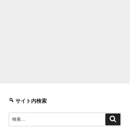
サイト内検索
検
検
索
索: