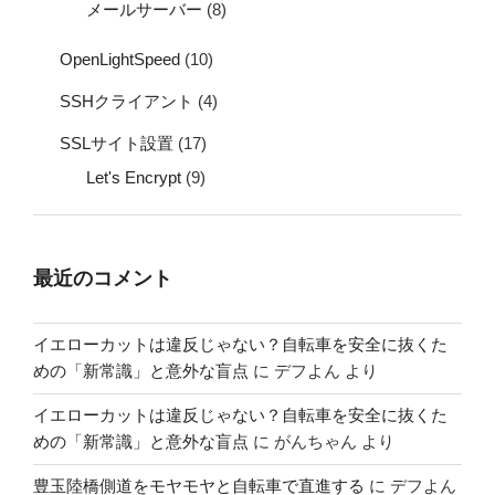
メールサーバー
(8)
OpenLightSpeed
(10)
SSHクライアント
(4)
SSLサイト設置
(17)
Let's Encrypt
(9)
最近のコメント
イエローカットは違反じゃない？自転車を安全に抜くた
めの「新常識」と意外な盲点
に
デフよん
より
イエローカットは違反じゃない？自転車を安全に抜くた
めの「新常識」と意外な盲点
に
がんちゃん
より
豊玉陸橋側道をモヤモヤと自転車で直進する
に
デフよん