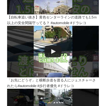
【自転車追い抜き】黄色センターラインの道路でも1.5ｍ
以上の安全間隔守ってる？ #automobile #ドラレコ
「お先にどうぞ」と横断歩道を渡る人にジェスチャーさ
れたら#automobile #歩行者優先 #ドラレコ