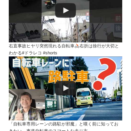
右直事故ヒヤリ突然現れる自転車
右折は徐行が大切と
わかる#ドラレコ #shorts
「自転車専用レーンの路駐が邪魔」と嘆く前に知ってお
きたい、車道自転車のスマートな走り方