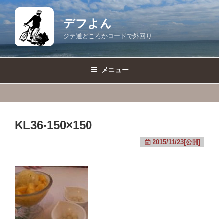
コ
ン
デフよん
テ
ジテ通どころかロードで外回り
ン
ツ
へ
メニュー
ス
キ
ッ
プ
KL36-150×150
2015/11/23[公開]