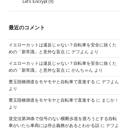
Let's Encrypt
(9)
最近のコメント
イエローカットは違反じゃない？自転車を安全に抜くた
めの「新常識」と意外な盲点
に
デフよん
より
イエローカットは違反じゃない？自転車を安全に抜くた
めの「新常識」と意外な盲点
に
がんちゃん
より
豊玉陸橋側道をモヤモヤと自転車で直進する
に
デフよん
より
豊玉陸橋側道をモヤモヤと自転車で直進する
に
まじか！
より
道交法第38条で信号のない横断歩道を渡ろうとする自転
車がいたら車両には停止義務があるとわかる話
に
デフよ