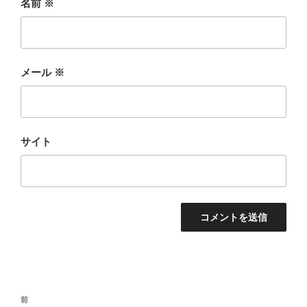
名前
※
メール
※
サイト
投
前
前