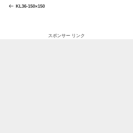
稿
の
KL36-150×150
ナ
投
ビ
稿
ゲ
ー
スポンサー リンク
シ
ョ
ン