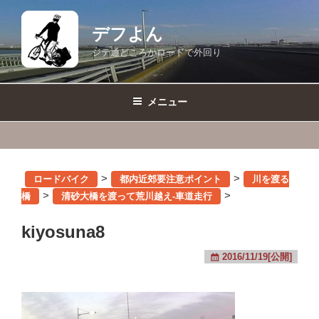
コ
ン
デフよん
テ
ジテ通どころかロードで外回り
ン
ツ
へ
メニュー
ス
キ
ッ
プ
>
>
ロードバイク
都内近郊要注意ポイント
川を渡る
>
>
橋
清砂大橋を渡って荒川越え-車道走行
kiyosuna8
2016/11/19[公開]