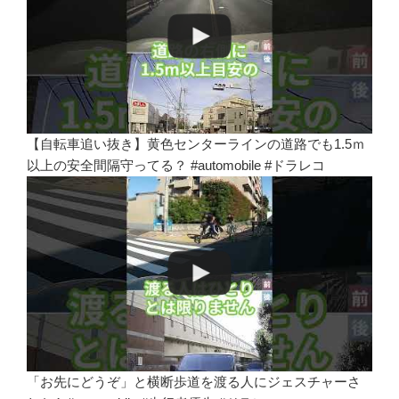
【自転車追い抜き】黄色センターラインの道路でも1.5ｍ
以上の安全間隔守ってる？ #automobile #ドラレコ
「お先にどうぞ」と横断歩道を渡る人にジェスチャーさ