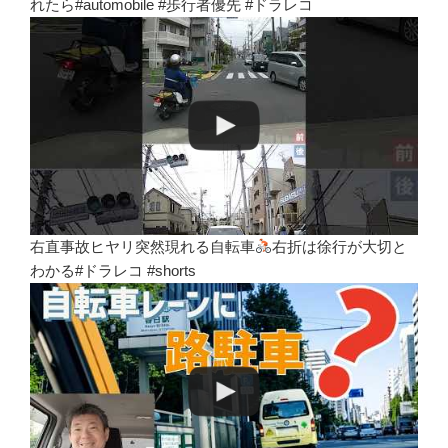
れたら#automobile #歩行者優先 #ドラレコ
右直事故ヒヤリ突然現れる自転車
右折は徐行が大切と
わかる#ドラレコ #shorts