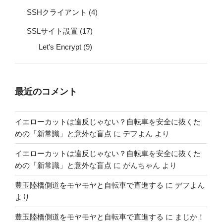
SSHクライアント
(4)
SSLサイト設置
(17)
Let's Encrypt
(9)
最近のコメント
イエローカットは違反じゃない？自転車を安全に抜くた
めの「新常識」と意外な盲点
に
デフよん
より
イエローカットは違反じゃない？自転車を安全に抜くた
めの「新常識」と意外な盲点
に
がんちゃん
より
豊玉陸橋側道をモヤモヤと自転車で直進する
に
デフよん
より
豊玉陸橋側道をモヤモヤと自転車で直進する
に
まじか！