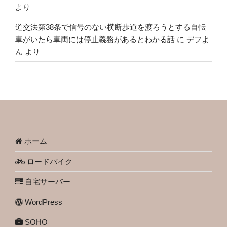
より
道交法第38条で信号のない横断歩道を渡ろうとする自転
車がいたら車両には停止義務があるとわかる話
に
デフよ
ん
より
ホーム
ロードバイク
自宅サーバー
WordPress
SOHO