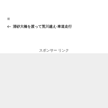
投
前
前
稿
の
清砂大橋を渡って荒川越え-車道走行
ナ
投
ビ
稿
ゲ
ー
スポンサー リンク
シ
ョ
ン