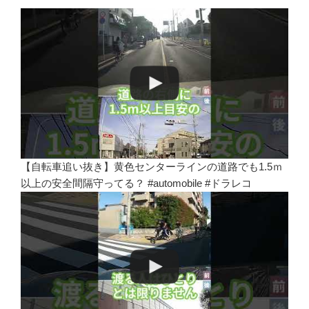
【自転車追い抜き】黄色センターラインの道路でも1.5ｍ
以上の安全間隔守ってる？ #automobile #ドラレコ