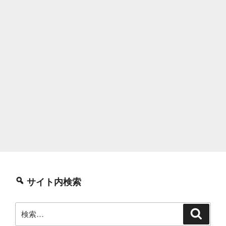
サイト内検索
検
検
索
索: