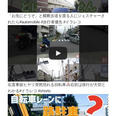
「お先にどうぞ」と横断歩道を渡る人にジェスチャーさ
れたら#automobile #歩行者優先 #ドラレコ
右直事故ヒヤリ突然現れる自転車
右折は徐行が大切と
わかる#ドラレコ #shorts