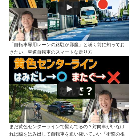
「自転車専用レーンの路駐が邪魔」と嘆く前に知ってお
きたい、車道自転車のスマートな走り方
まだ黄色センターラインで悩んでるの？対向車がいなけ
れば線をはみ出して自転車を追い抜いていい「衝撃の根