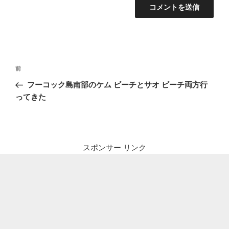
投
前
前
稿
の
フーコック島南部のケム ビーチとサオ ビーチ両方行
ナ
投
ってきた
ビ
稿
ゲ
ー
シ
スポンサー リンク
ョ
ン