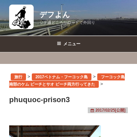
コ
ン
デフよん
テ
ジテ通どころかロードで外回り
ン
ツ
へ
メニュー
ス
キ
ッ
プ
>
>
旅行
2017ベトナム・フーコック島
フーコック島
>
南部のケム ビーチとサオ ビーチ両方行ってきた
phuquoc-prison3
2017/02/25[公開]