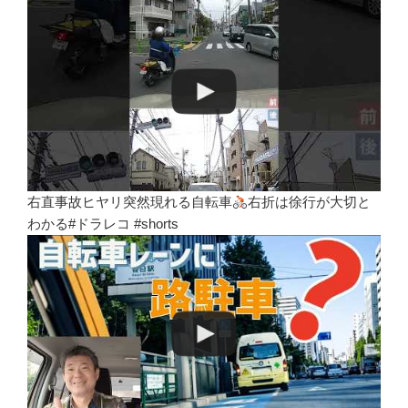
右直事故ヒヤリ突然現れる自転車
右折は徐行が大切と
わかる#ドラレコ #shorts