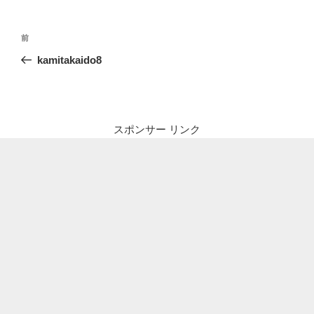
投
前
前
稿
の
kamitakaido8
ナ
投
ビ
稿
ゲ
ー
スポンサー リンク
シ
ョ
ン