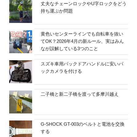
丈夫なチェーンロックやU字ロックをどう
持ち運ぶか問題
黄色いセンターラインでも自転車を抜い
てOK？2026年4月の新ルール、実はみん
なが誤解している3つのこと
スズキ車用バックドアハンドルに安いバ
ックカメラを付ける
二子橋と新二子橋を渡って多摩川越え
G-SHOCK GT-003のベルトと電池を交換
する