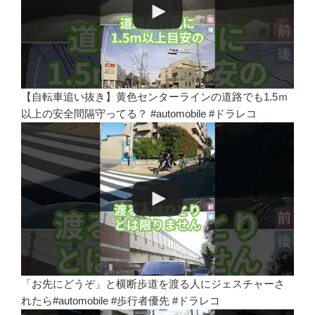
【自転車追い抜き】黄色センターラインの道路でも1.5ｍ
以上の安全間隔守ってる？ #automobile #ドラレコ
「お先にどうぞ」と横断歩道を渡る人にジェスチャーさ
れたら#automobile #歩行者優先 #ドラレコ