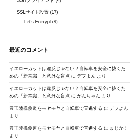
SSHクライアント
(4)
SSLサイト設置
(17)
Let's Encrypt
(9)
最近のコメント
イエローカットは違反じゃない？自転車を安全に抜くた
めの「新常識」と意外な盲点
に
デフよん
より
イエローカットは違反じゃない？自転車を安全に抜くた
めの「新常識」と意外な盲点
に
がんちゃん
より
豊玉陸橋側道をモヤモヤと自転車で直進する
に
デフよん
より
豊玉陸橋側道をモヤモヤと自転車で直進する
に
まじか！
より