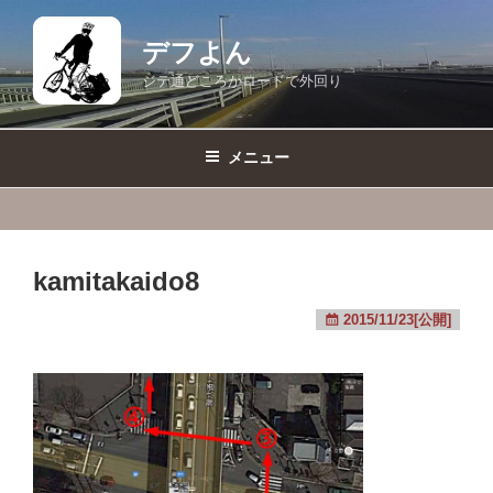
コ
ン
デフよん
テ
ジテ通どころかロードで外回り
ン
ツ
へ
メニュー
ス
キ
ッ
プ
kamitakaido8
2015/11/23[公開]