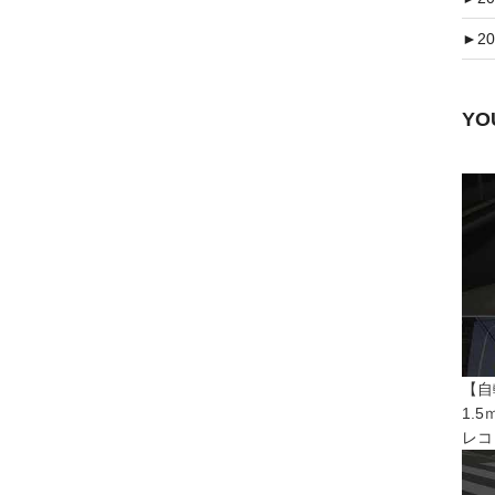
►
20
Y
【自
1.
レコ