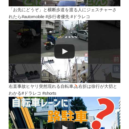
「お先にどうぞ」と横断歩道を渡る人にジェスチャーさ
れたら#automobile #歩行者優先 #ドラレコ
右直事故ヒヤリ突然現れる自転車
右折は徐行が大切と
わかる#ドラレコ #shorts