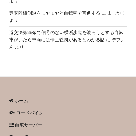
より
豊玉陸橋側道をモヤモヤと自転車で直進する
に
まじか！
より
道交法第38条で信号のない横断歩道を渡ろうとする自転
車がいたら車両には停止義務があるとわかる話
に
デフよ
ん
より
ホーム
ロードバイク
自宅サーバー