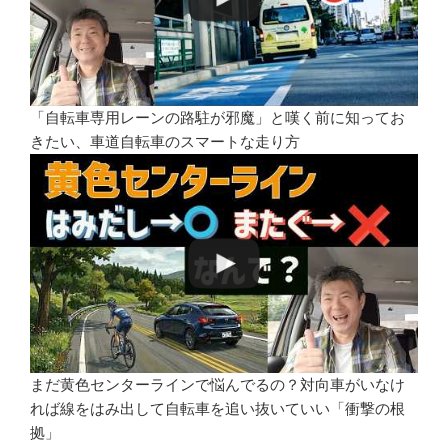
「自転車専用レーンの路駐が邪魔」と嘆く前に知ってお
きたい、車道自転車のスマートな走り方
まだ黄色センターラインで悩んでるの？対向車がいなけ
れば線をはみ出して自転車を追い抜いていい「衝撃の根
拠」