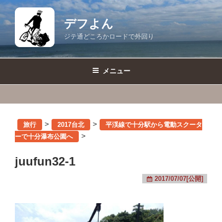
コ
ン
デフよん
テ
ジテ通どころかロードで外回り
ン
ツ
へ
メニュー
ス
キ
ッ
プ
>
>
旅行
2017台北
平渓線で十分駅から電動スクータ
>
ーで十分瀑布公園へ
juufun32-1
2017/07/07[公開]