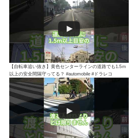
【自転車追い抜き】黄色センターラインの道路でも1.5ｍ
以上の安全間隔守ってる？ #automobile #ドラレコ