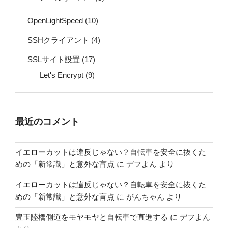
OpenLightSpeed
(10)
SSHクライアント
(4)
SSLサイト設置
(17)
Let's Encrypt
(9)
最近のコメント
イエローカットは違反じゃない？自転車を安全に抜くた
めの「新常識」と意外な盲点
に
デフよん
より
イエローカットは違反じゃない？自転車を安全に抜くた
めの「新常識」と意外な盲点
に
がんちゃん
より
豊玉陸橋側道をモヤモヤと自転車で直進する
に
デフよん