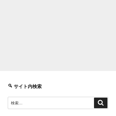
サイト内検索
検
検
索
索: