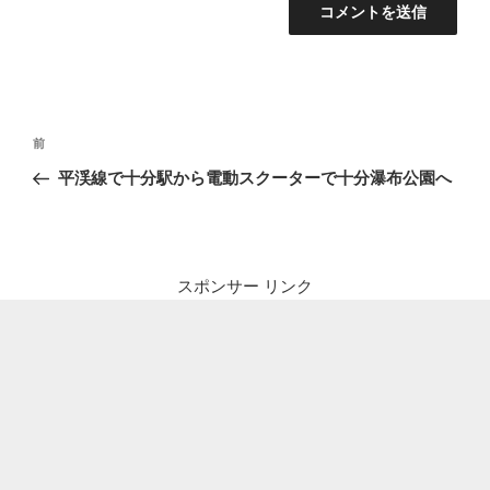
投
前
前
稿
の
平渓線で十分駅から電動スクーターで十分瀑布公園へ
ナ
投
ビ
稿
ゲ
ー
スポンサー リンク
シ
ョ
ン