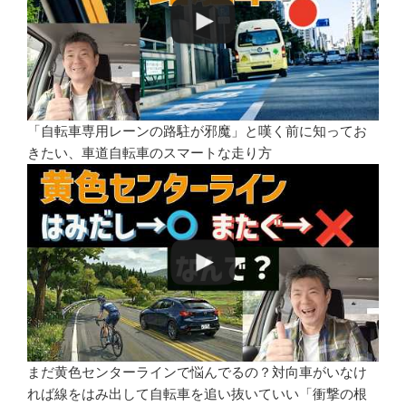
「自転車専用レーンの路駐が邪魔」と嘆く前に知ってお
きたい、車道自転車のスマートな走り方
まだ黄色センターラインで悩んでるの？対向車がいなけ
れば線をはみ出して自転車を追い抜いていい「衝撃の根