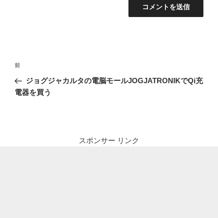
投
前
前
稿
の
ジョグジャカルタの電脳モールJOGJATRONIKでQi充
ナ
投
電器を買う
ビ
稿
ゲ
ー
シ
スポンサー リンク
ョ
ン