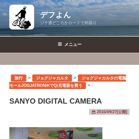
コ
ン
デフよん
テ
ジテ通どころかロードで外回り
ン
ツ
へ
メニュー
ス
キ
ッ
プ
>
>
旅行
ジョグジャカルタ
ジョグジャカルタの電脳
>
モールJOGJATRONIKでQi充電器を買う
SANYO DIGITAL CAMERA
2016/09/27[公開]