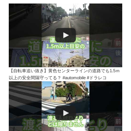
【自転車追い抜き】黄色センターラインの道路でも1.5ｍ
以上の安全間隔守ってる？ #automobile #ドラレコ