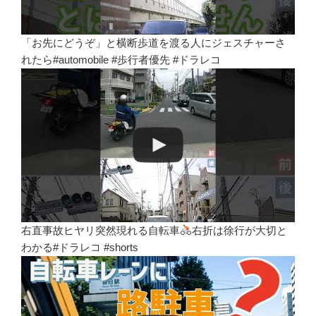
「お先にどうぞ」と横断歩道を渡る人にジェスチャーさ
れたら#automobile #歩行者優先 #ドラレコ
右直事故ヒヤリ突然現れる自転車
右折は徐行が大切と
わかる#ドラレコ #shorts