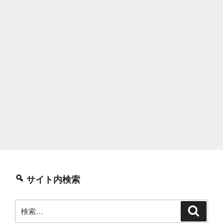
サイト内検索
検
検
索
索: