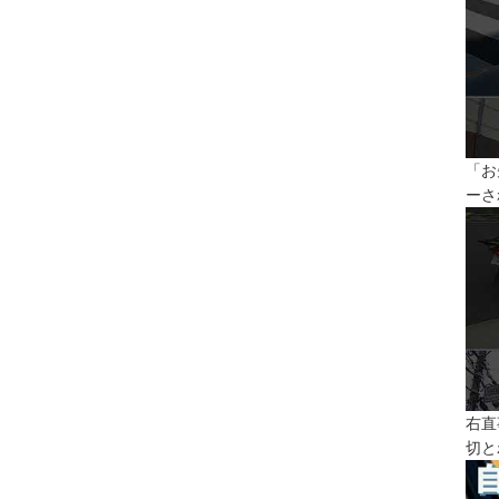
「お
ーさ
右直
切と