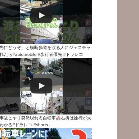
先にどうぞ」と横断歩道を渡る人にジェスチャ
れたら#automobile #歩行者優先 #ドラレコ
事故ヒヤリ突然現れる自転車
右折は徐行が大
わかる#ドラレコ #shorts