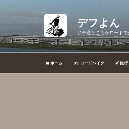
コ
ン
テ
デフよん
ン
ツ
ジテ通どころかロードで
へ
ス
キ
ッ
ホーム
ロードバイク
旅行
プ