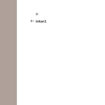
投
前
前
稿
の
inkan1
投
ナ
稿
ビ
ゲ
ー
シ
ョ
ン