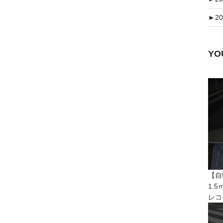
►
20
Y
【自
1.
レコ