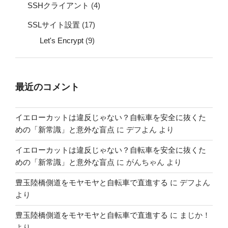
SSHクライアント
(4)
SSLサイト設置
(17)
Let's Encrypt
(9)
最近のコメント
イエローカットは違反じゃない？自転車を安全に抜くた
めの「新常識」と意外な盲点
に
デフよん
より
イエローカットは違反じゃない？自転車を安全に抜くた
めの「新常識」と意外な盲点
に
がんちゃん
より
豊玉陸橋側道をモヤモヤと自転車で直進する
に
デフよん
より
豊玉陸橋側道をモヤモヤと自転車で直進する
に
まじか！
より