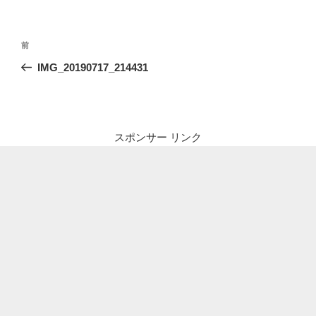
投
前
前
稿
の
IMG_20190717_214431
ナ
投
ビ
稿
ゲ
ー
スポンサー リンク
シ
ョ
ン