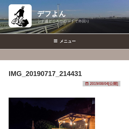
コ
ン
デフよん
テ
ジテ通どころかロードで外回り
ン
ツ
へ
メニュー
ス
キ
ッ
プ
IMG_20190717_214431
2019/08/04[公開]