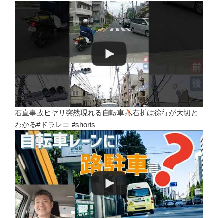
右直事故ヒヤリ突然現れる自転車
右折は徐行が大切と
わかる#ドラレコ #shorts