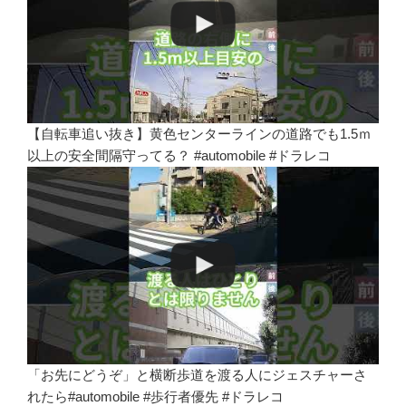
【自転車追い抜き】黄色センターラインの道路でも1.5ｍ
以上の安全間隔守ってる？ #automobile #ドラレコ
「お先にどうぞ」と横断歩道を渡る人にジェスチャーさ
れたら#automobile #歩行者優先 #ドラレコ