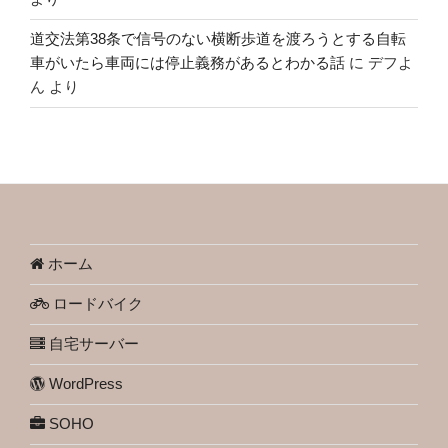
道交法第38条で信号のない横断歩道を渡ろうとする自転
車がいたら車両には停止義務があるとわかる話
に
デフよ
ん
より
ホーム
ロードバイク
自宅サーバー
WordPress
SOHO