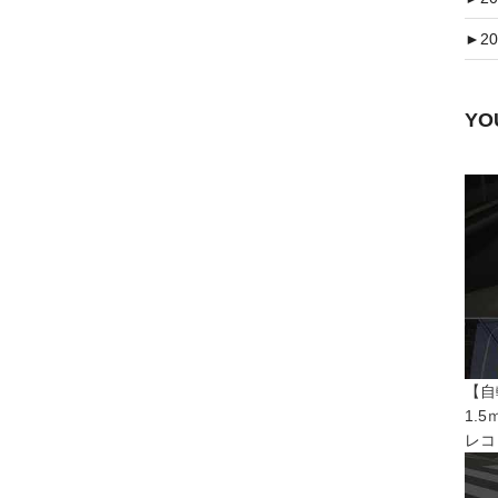
►
20
Y
【自
1.
レコ