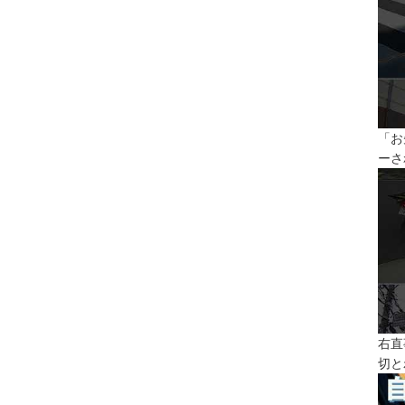
「お
ーさ
右直
切と