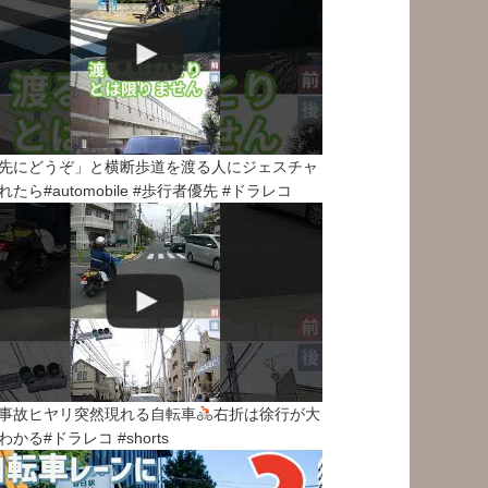
先にどうぞ」と横断歩道を渡る人にジェスチャ
れたら#automobile #歩行者優先 #ドラレコ
事故ヒヤリ突然現れる自転車
右折は徐行が大
わかる#ドラレコ #shorts