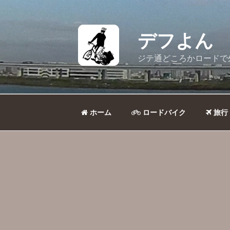
コ
ン
テ
デフよん
ン
ツ
ジテ通どころかロードで
へ
ス
キ
ッ
ホーム
ロードバイク
旅行
プ