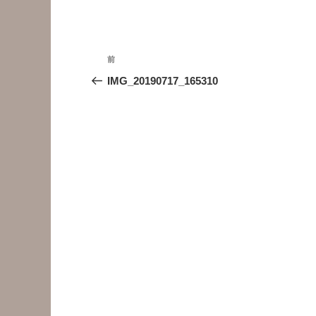
投
前
前
稿
の
IMG_20190717_165310
投
ナ
稿
ビ
ゲ
ー
シ
ョ
ン