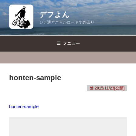
コ
ン
デフよん
テ
ジテ通どころかロードで外回り
ン
ツ
へ
メニュー
ス
キ
ッ
プ
honten-sample
2015/11/23[公開]
honten-sample