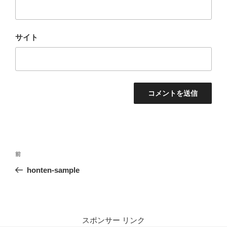
サイト
投
前
前
稿
の
honten-sample
ナ
投
ビ
稿
ゲ
ー
スポンサー リンク