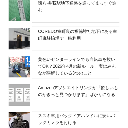
環八-井荻駅地下通路を通ってまっすぐ進
む
COREDO室町裏の福徳神社地下にある室
町東駐輪場で一時利用
黄色いセンターラインでも自転車を抜い
てOK？2026年4月の新ルール、実はみん
なが誤解している3つのこと
Amazonアソシエイトリンクが「欲しいも
のがきっと見つかります」ばかりになる
スズキ車用バックドアハンドルに安いバ
ックカメラを付ける