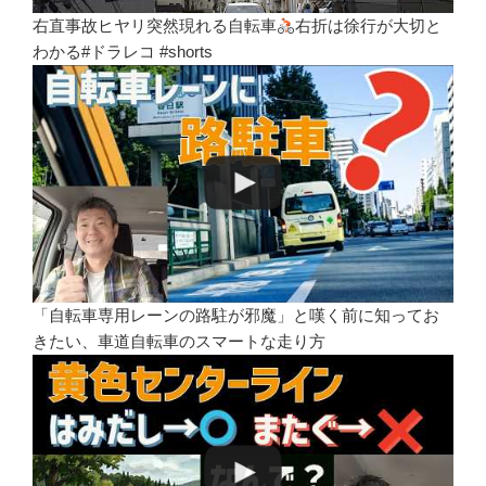
右直事故ヒヤリ突然現れる自転車
右折は徐行が大切と
わかる#ドラレコ #shorts
「自転車専用レーンの路駐が邪魔」と嘆く前に知ってお
きたい、車道自転車のスマートな走り方