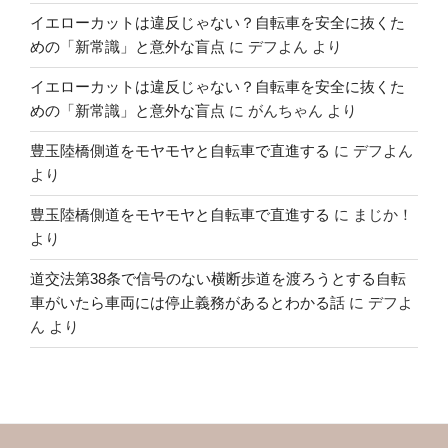
イエローカットは違反じゃない？自転車を安全に抜くた
めの「新常識」と意外な盲点
に
デフよん
より
イエローカットは違反じゃない？自転車を安全に抜くた
めの「新常識」と意外な盲点
に
がんちゃん
より
豊玉陸橋側道をモヤモヤと自転車で直進する
に
デフよん
より
豊玉陸橋側道をモヤモヤと自転車で直進する
に
まじか！
より
道交法第38条で信号のない横断歩道を渡ろうとする自転
車がいたら車両には停止義務があるとわかる話
に
デフよ
ん
より