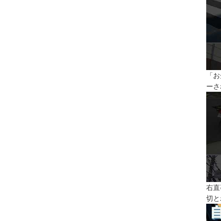
「お
ーさ
右直
切と