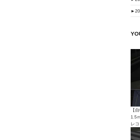
►
20
Y
【自
1.
レコ