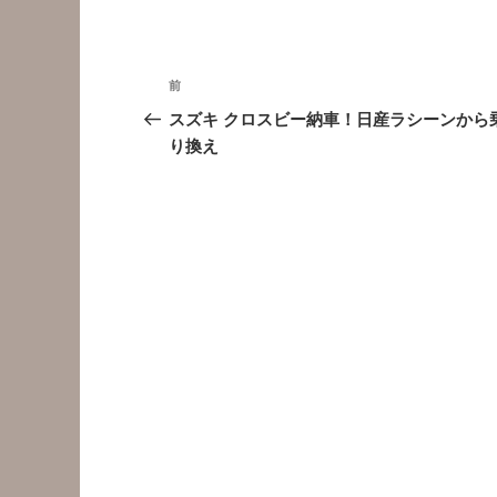
投
前
前
稿
の
スズキ クロスビー納車！日産ラシーンから
投
り換え
ナ
稿
ビ
ゲ
ー
シ
ョ
ン