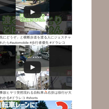
先にどうぞ」と横断歩道を渡る人にジェスチャ
れたら#automobile #歩行者優先 #ドラレコ
事故ヒヤリ突然現れる自転車
右折は徐行が大
わかる#ドラレコ #shorts