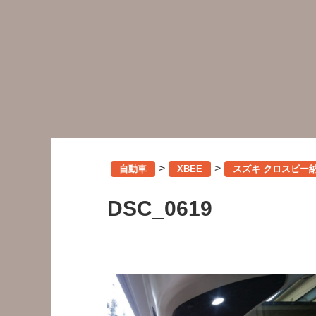
>
>
自動車
XBEE
スズキ クロスビー
DSC_0619