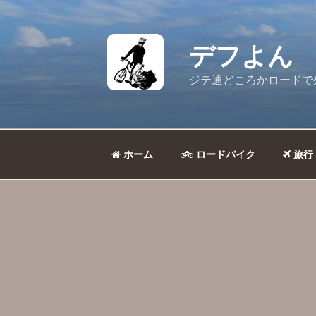
コ
ン
テ
デフよん
ン
ツ
ジテ通どころかロードで
へ
ス
キ
ッ
ホーム
ロードバイク
旅行
プ