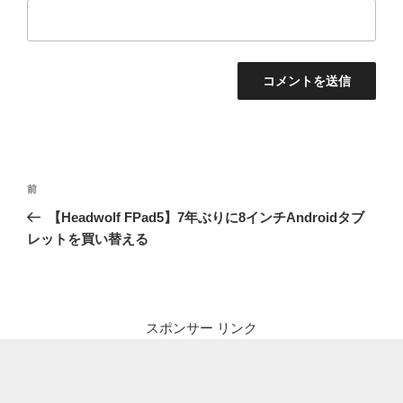
投
前
前
稿
の
【Headwolf FPad5】7年ぶりに8インチAndroidタブ
ナ
投
レットを買い替える
ビ
稿
ゲ
ー
シ
スポンサー リンク
ョ
ン