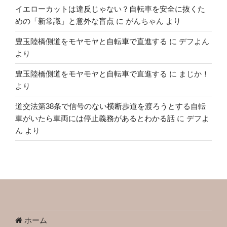
イエローカットは違反じゃない？自転車を安全に抜くた
めの「新常識」と意外な盲点
に
がんちゃん
より
豊玉陸橋側道をモヤモヤと自転車で直進する
に
デフよん
より
豊玉陸橋側道をモヤモヤと自転車で直進する
に
まじか！
より
道交法第38条で信号のない横断歩道を渡ろうとする自転
車がいたら車両には停止義務があるとわかる話
に
デフよ
ん
より
ホーム