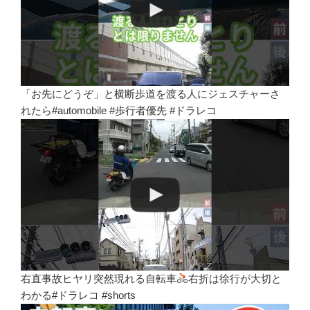
「お先にどうぞ」と横断歩道を渡る人にジェスチャーさ
れたら#automobile #歩行者優先 #ドラレコ
右直事故ヒヤリ突然現れる自転車
右折は徐行が大切と
わかる#ドラレコ #shorts