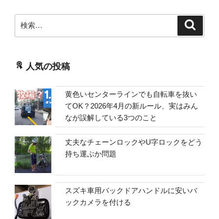
検
検
索
索:
人気の投稿
黄色いセンターラインでも自転車を抜い
てOK？2026年4月の新ルール、実はみん
なが誤解している3つのこと
丈夫なチェーンロックやU字ロックをどう
持ち運ぶか問題
スズキ車用バックドアハンドルに安いバ
ックカメラを付ける