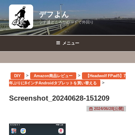
コ
ン
デフよん
テ
ジテ通どころかロードで外回り
ン
ツ
へ
メニュー
ス
キ
ッ
プ
>
>
DIY
Amazon商品レビュー
【Headwolf FPad5】7
>
年ぶりに8インチAndroidタブレットを買い替える
Screenshot_20240628-151209
2024/06/28[公開]