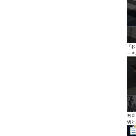
「お
ーさ
右直
切と