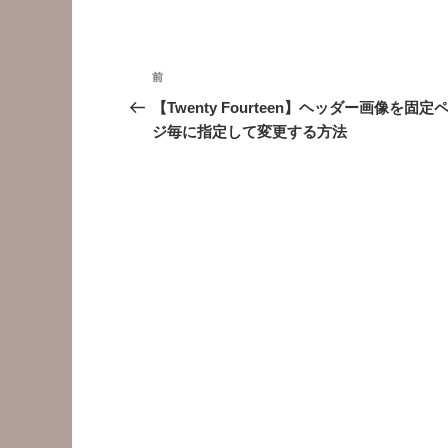
投
前
前
稿
の
【Twenty Fourteen】ヘッダー画像を固定
投
ジ毎に指定して変更する方法
ナ
稿
ビ
ゲ
ー
シ
ョ
ン