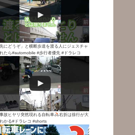
先にどうぞ」と横断歩道を渡る人にジェスチャ
れたら#automobile #歩行者優先 #ドラレコ
事故ヒヤリ突然現れる自転車
右折は徐行が大
わかる#ドラレコ #shorts