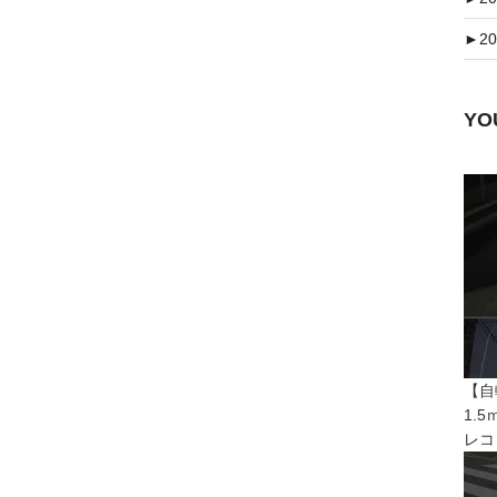
►
20
Y
【自
1.
レコ