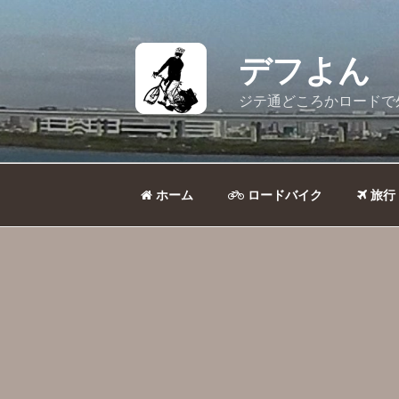
コ
ン
テ
デフよん
ン
ツ
ジテ通どころかロードで
へ
ス
キ
ッ
ホーム
ロードバイク
旅行
プ