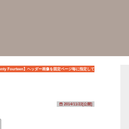
enty Fourteen】ヘッダー画像を固定ページ毎に指定して
2014/11/22[公開]