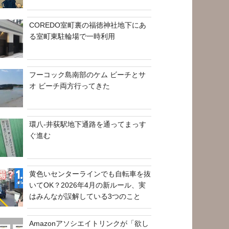
COREDO室町裏の福徳神社地下にあ
る室町東駐輪場で一時利用
フーコック島南部のケム ビーチとサ
オ ビーチ両方行ってきた
環八-井荻駅地下通路を通ってまっす
ぐ進む
黄色いセンターラインでも自転車を抜
いてOK？2026年4月の新ルール、実
はみんなが誤解している3つのこと
Amazonアソシエイトリンクが「欲し