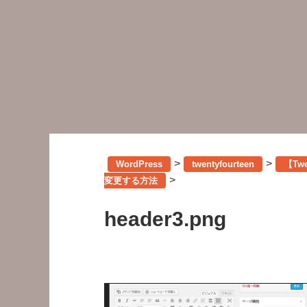
>
>
WordPress
twentyfourteen
【Tw
>
変更する方法
header3.png