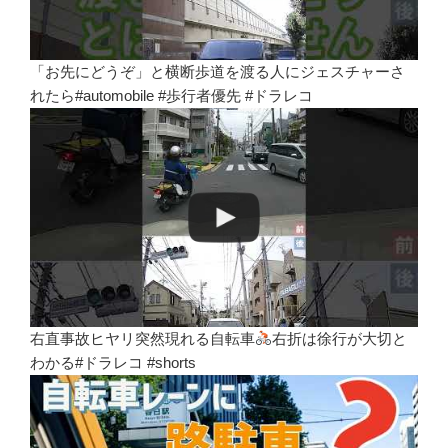
「お先にどうぞ」と横断歩道を渡る人にジェスチャーさ
れたら#automobile #歩行者優先 #ドラレコ
右直事故ヒヤリ突然現れる自転車
右折は徐行が大切と
わかる#ドラレコ #shorts