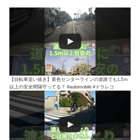
【自転車追い抜き】黄色センターラインの道路でも1.5ｍ
以上の安全間隔守ってる？ #automobile #ドラレコ