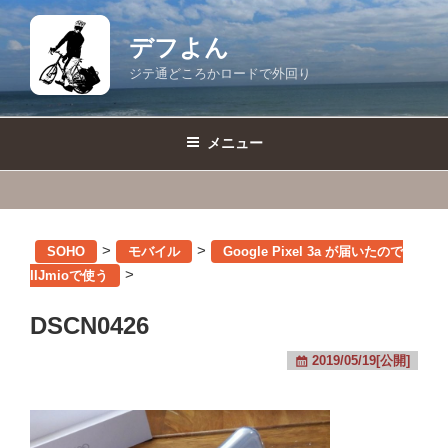
コ
ン
デフよん
テ
ジテ通どころかロードで外回り
ン
ツ
へ
メニュー
ス
キ
ッ
プ
>
>
SOHO
モバイル
Google Pixel 3a が届いたので
>
IIJmioで使う
DSCN0426
2019/05/19[公開]