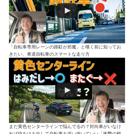
「自転車専用レーンの路駐が邪魔」と嘆く前に知ってお
きたい、車道自転車のスマートな走り方
まだ黄色センターラインで悩んでるの？対向車がいなけ
れば線をはみ出して自転車を追い抜いていい「衝撃の根