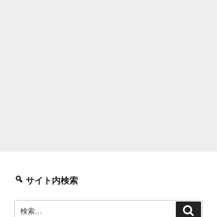
サイト内検索
検
検
索
索: