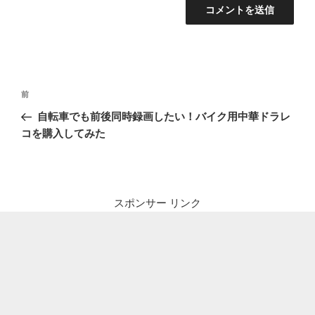
投
前
前
稿
の
自転車でも前後同時録画したい！バイク用中華ドラレ
ナ
投
コを購入してみた
ビ
稿
ゲ
ー
シ
スポンサー リンク
ョ
ン