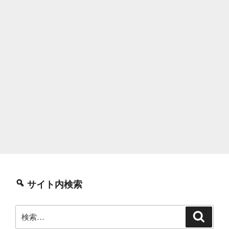
サイト内検索
検
検
索
索: