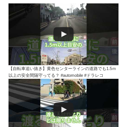
【自転車追い抜き】黄色センターラインの道路でも1.5ｍ
以上の安全間隔守ってる？ #automobile #ドラレコ