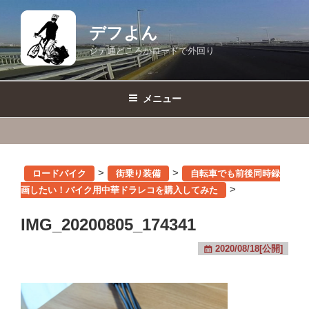
コ
ン
デフよん
テ
ジテ通どころかロードで外回り
ン
ツ
へ
メニュー
ス
キ
ッ
プ
>
>
ロードバイク
街乗り装備
自転車でも前後同時録
>
画したい！バイク用中華ドラレコを購入してみた
IMG_20200805_174341
2020/08/18[公開]