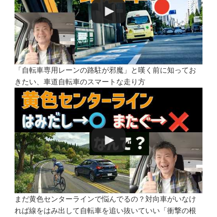
「自転車専用レーンの路駐が邪魔」と嘆く前に知ってお
きたい、車道自転車のスマートな走り方
まだ黄色センターラインで悩んでるの？対向車がいなけ
れば線をはみ出して自転車を追い抜いていい「衝撃の根