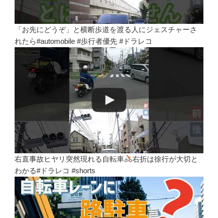
「お先にどうぞ」と横断歩道を渡る人にジェスチャーさ
れたら#automobile #歩行者優先 #ドラレコ
右直事故ヒヤリ突然現れる自転車
右折は徐行が大切と
わかる#ドラレコ #shorts