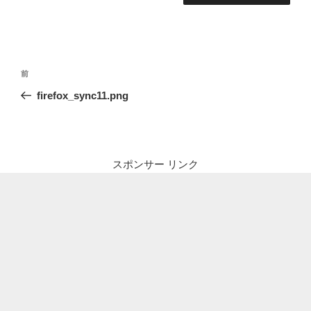
投
前
前
稿
の
firefox_sync11.png
ナ
投
ビ
稿
ゲ
ー
スポンサー リンク
シ
ョ
ン