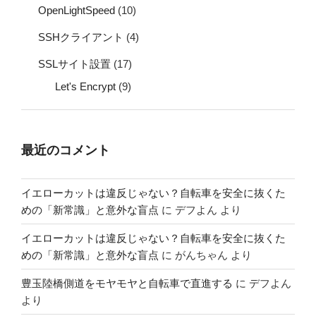
OpenLightSpeed
(10)
SSHクライアント
(4)
SSLサイト設置
(17)
Let's Encrypt
(9)
最近のコメント
イエローカットは違反じゃない？自転車を安全に抜くた
めの「新常識」と意外な盲点
に
デフよん
より
イエローカットは違反じゃない？自転車を安全に抜くた
めの「新常識」と意外な盲点
に
がんちゃん
より
豊玉陸橋側道をモヤモヤと自転車で直進する
に
デフよん
より