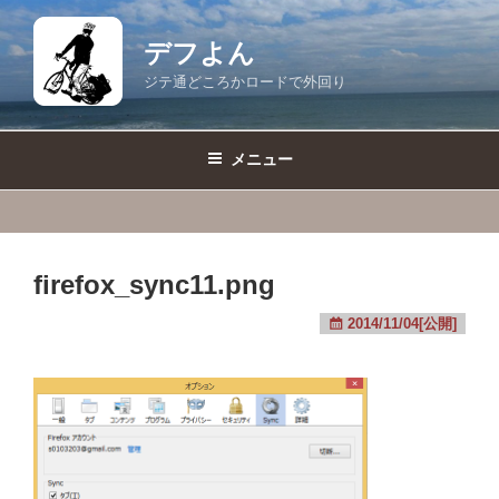
コ
ン
デフよん
テ
ジテ通どころかロードで外回り
ン
ツ
へ
メニュー
ス
キ
ッ
プ
firefox_sync11.png
2014/11/04[公開]