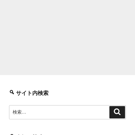
サイト内検索
検
検
索
索: