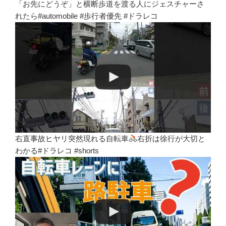
「お先にどうぞ」と横断歩道を渡る人にジェスチャーさ
れたら#automobile #歩行者優先 #ドラレコ
右直事故ヒヤリ突然現れる自転車
右折は徐行が大切と
わかる#ドラレコ #shorts