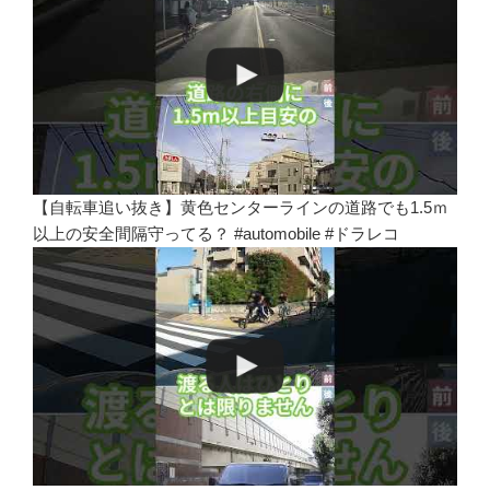
【自転車追い抜き】黄色センターラインの道路でも1.5ｍ
以上の安全間隔守ってる？ #automobile #ドラレコ