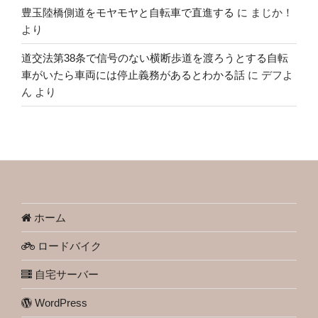
豊玉陸橋側道をモヤモヤと自転車で直進する
に
まじか！
より
道交法第38条で信号のない横断歩道を渡ろうとする自転
車がいたら車両には停止義務があるとわかる話
に
デフよ
ん
より
ホーム
ロードバイク
自宅サーバー
WordPress