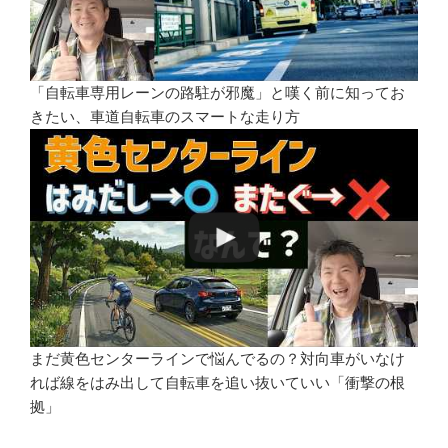
「自転車専用レーンの路駐が邪魔」と嘆く前に知ってお
きたい、車道自転車のスマートな走り方
まだ黄色センターラインで悩んでるの？対向車がいなけ
れば線をはみ出して自転車を追い抜いていい「衝撃の根
拠」