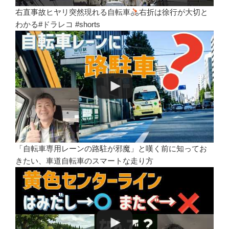
右直事故ヒヤリ突然現れる自転車
右折は徐行が大切と
わかる#ドラレコ #shorts
「自転車専用レーンの路駐が邪魔」と嘆く前に知ってお
きたい、車道自転車のスマートな走り方