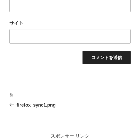
サイト
投
前
前
稿
の
firefox_sync1.png
ナ
投
ビ
稿
ゲ
ー
スポンサー リンク