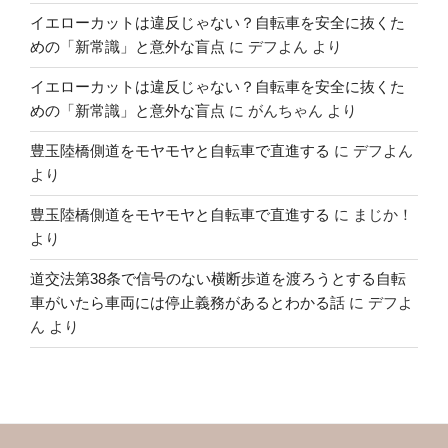
イエローカットは違反じゃない？自転車を安全に抜くた
めの「新常識」と意外な盲点
に
デフよん
より
イエローカットは違反じゃない？自転車を安全に抜くた
めの「新常識」と意外な盲点
に
がんちゃん
より
豊玉陸橋側道をモヤモヤと自転車で直進する
に
デフよん
より
豊玉陸橋側道をモヤモヤと自転車で直進する
に
まじか！
より
道交法第38条で信号のない横断歩道を渡ろうとする自転
車がいたら車両には停止義務があるとわかる話
に
デフよ
ん
より