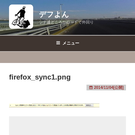
コ
ン
デフよん
テ
ジテ通どころかロードで外回り
ン
ツ
へ
メニュー
ス
キ
ッ
プ
firefox_sync1.png
2014/11/04[公開]