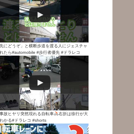
先にどうぞ」と横断歩道を渡る人にジェスチャ
れたら#automobile #歩行者優先 #ドラレコ
事故ヒヤリ突然現れる自転車
右折は徐行が大
わかる#ドラレコ #shorts