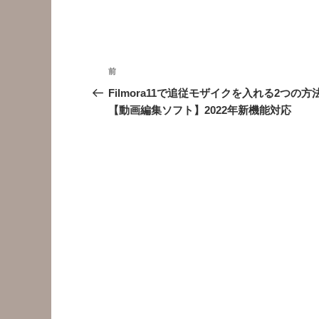
投
前
前
稿
の
Filmora11で追従モザイクを入れる2つの方
投
【動画編集ソフト】2022年新機能対応
ナ
稿
ビ
ゲ
ー
シ
ョ
ン