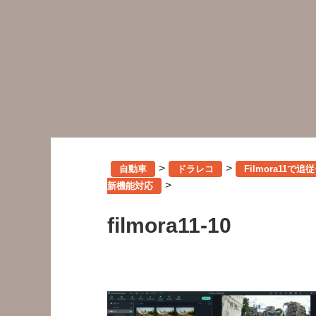
>
>
自動車
ドラレコ
Filmora11
>
新機能対応
filmora11-10