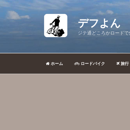
コ
ン
テ
デフよん
ン
ツ
ジテ通どころかロードで
へ
ス
キ
ッ
ホーム
ロードバイク
旅行
プ