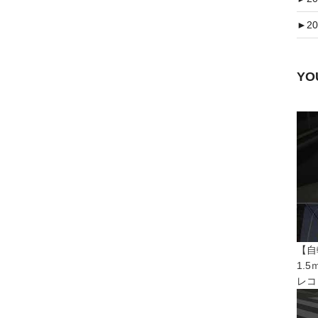
►
20
Y
【自
1.
レコ