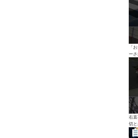
「お
ーさ
右直
切と