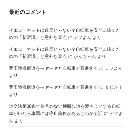
最近のコメント
イエローカットは違反じゃない？自転車を安全に抜くた
めの「新常識」と意外な盲点
に
デフよん
より
イエローカットは違反じゃない？自転車を安全に抜くた
めの「新常識」と意外な盲点
に
がんちゃん
より
豊玉陸橋側道をモヤモヤと自転車で直進する
に
デフよん
より
豊玉陸橋側道をモヤモヤと自転車で直進する
に
まじか！
より
道交法第38条で信号のない横断歩道を渡ろうとする自転
車がいたら車両には停止義務があるとわかる話
に
デフよ
ん
より