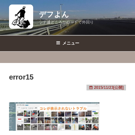
コ
ン
デフよん
テ
ジテ通どころかロードで外回り
ン
ツ
へ
メニュー
ス
キ
ッ
プ
error15
2015/11/23[公開]