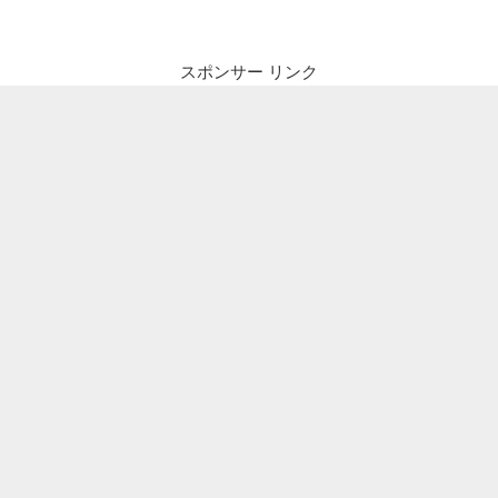
ビ
稿
ゲ
ー
スポンサー リンク
シ
ョ
ン