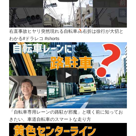
右直事故ヒヤリ突然現れる自転車
右折は徐行が大切と
わかる#ドラレコ #shorts
「自転車専用レーンの路駐が邪魔」と嘆く前に知ってお
きたい、車道自転車のスマートな走り方