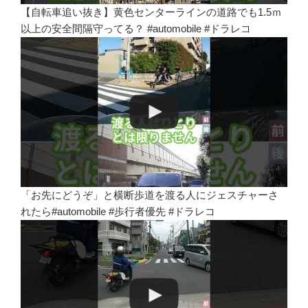
【自転車追い抜き】黄色センターラインの道路でも1.5ｍ
以上の安全間隔守ってる？ #automobile #ドラレコ
「お先にどうぞ」と横断歩道を渡る人にジェスチャーさ
れたら#automobile #歩行者優先 #ドラレコ