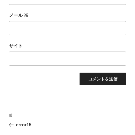
メール
※
サイト
投
前
前
稿
の
error15
ナ
投