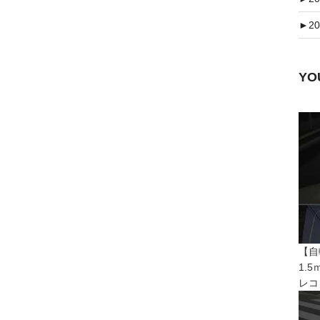
►
20
Y
【自
1.
レコ