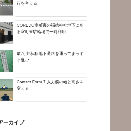
行を考える
COREDO室町裏の福徳神社地下にあ
る室町東駐輪場で一時利用
環八-井荻駅地下通路を通ってまっす
ぐ進む
Contact Form 7 入力欄の幅と高さを
変える
アーカイブ