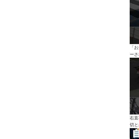
「お
ーさ
右直
切と