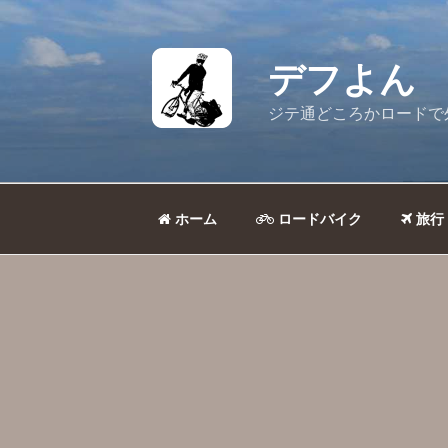
コ
ン
テ
デフよん
ン
ツ
ジテ通どころかロードで
へ
ス
キ
ッ
ホーム
ロードバイク
旅行
プ