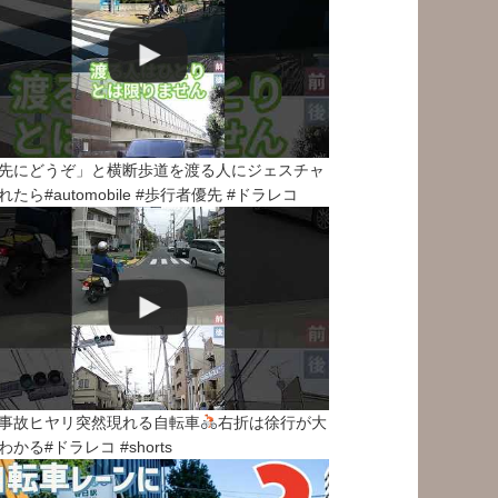
先にどうぞ」と横断歩道を渡る人にジェスチャ
れたら#automobile #歩行者優先 #ドラレコ
事故ヒヤリ突然現れる自転車
右折は徐行が大
わかる#ドラレコ #shorts