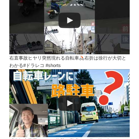
右直事故ヒヤリ突然現れる自転車
右折は徐行が大切と
わかる#ドラレコ #shorts