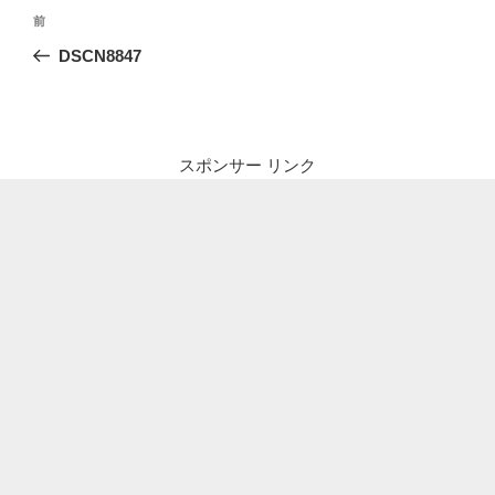
投
前
前
稿
の
DSCN8847
ナ
投
ビ
稿
ゲ
ー
スポンサー リンク
シ
ョ
ン