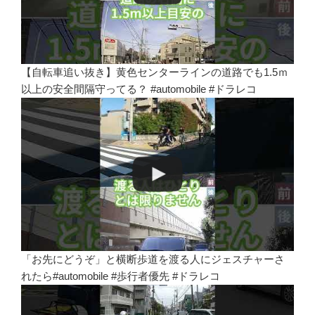
【自転車追い抜き】黄色センターラインの道路でも1.5ｍ
以上の安全間隔守ってる？ #automobile #ドラレコ
「お先にどうぞ」と横断歩道を渡る人にジェスチャーさ
れたら#automobile #歩行者優先 #ドラレコ