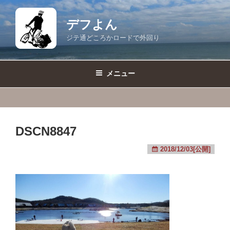
コ
ン
デフよん
テ
ジテ通どころかロードで外回り
ン
ツ
へ
メニュー
ス
キ
ッ
プ
DSCN8847
2018/12/03[公開]