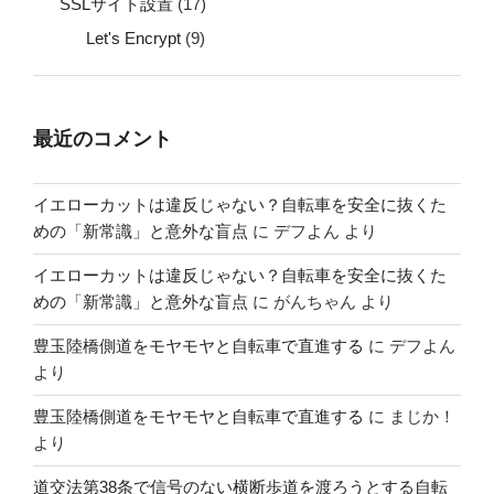
SSLサイト設置
(17)
Let's Encrypt
(9)
最近のコメント
イエローカットは違反じゃない？自転車を安全に抜くた
めの「新常識」と意外な盲点
に
デフよん
より
イエローカットは違反じゃない？自転車を安全に抜くた
めの「新常識」と意外な盲点
に
がんちゃん
より
豊玉陸橋側道をモヤモヤと自転車で直進する
に
デフよん
より
豊玉陸橋側道をモヤモヤと自転車で直進する
に
まじか！
より
道交法第38条で信号のない横断歩道を渡ろうとする自転