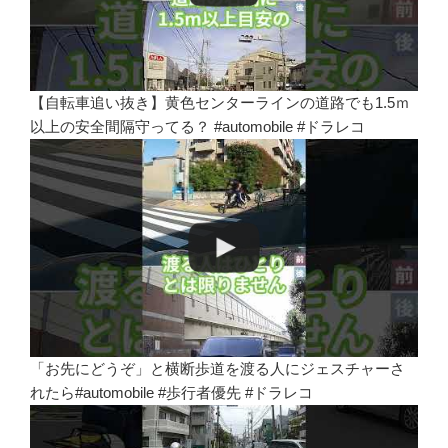
【自転車追い抜き】黄色センターラインの道路でも1.5ｍ
以上の安全間隔守ってる？ #automobile #ドラレコ
「お先にどうぞ」と横断歩道を渡る人にジェスチャーさ
れたら#automobile #歩行者優先 #ドラレコ