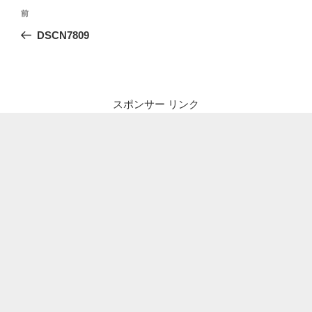
投
前
前
稿
の
DSCN7809
ナ
投
ビ
稿
ゲ
ー
スポンサー リンク
シ
ョ
ン