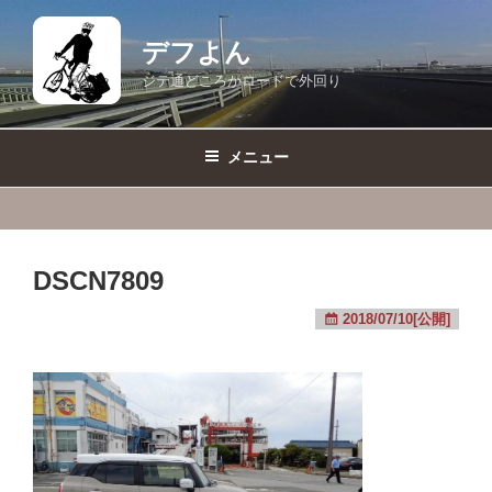
コ
ン
デフよん
テ
ジテ通どころかロードで外回り
ン
ツ
へ
メニュー
ス
キ
ッ
プ
DSCN7809
2018/07/10[公開]