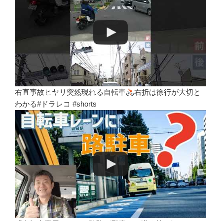
右直事故ヒヤリ突然現れる自転車
右折は徐行が大切と
わかる#ドラレコ #shorts