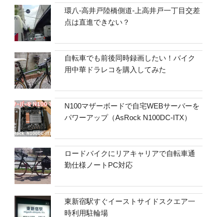
環八-高井戸陸橋側道-上高井戸一丁目交差
点は直進できない？
自転車でも前後同時録画したい！バイク
用中華ドラレコを購入してみた
N100マザーボードで自宅WEBサーバーを
パワーアップ（AsRock N100DC-ITX）
ロードバイクにリアキャリアで自転車通
勤仕様ノートPC対応
東新宿駅すぐイーストサイドスクエア一
時利用駐輪場