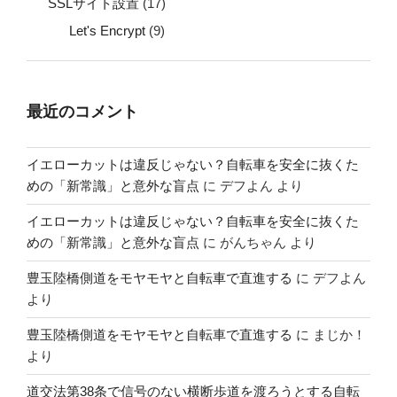
SSLサイト設置
(17)
Let's Encrypt
(9)
最近のコメント
イエローカットは違反じゃない？自転車を安全に抜くた
めの「新常識」と意外な盲点
に
デフよん
より
イエローカットは違反じゃない？自転車を安全に抜くた
めの「新常識」と意外な盲点
に
がんちゃん
より
豊玉陸橋側道をモヤモヤと自転車で直進する
に
デフよん
より
豊玉陸橋側道をモヤモヤと自転車で直進する
に
まじか！
より
道交法第38条で信号のない横断歩道を渡ろうとする自転