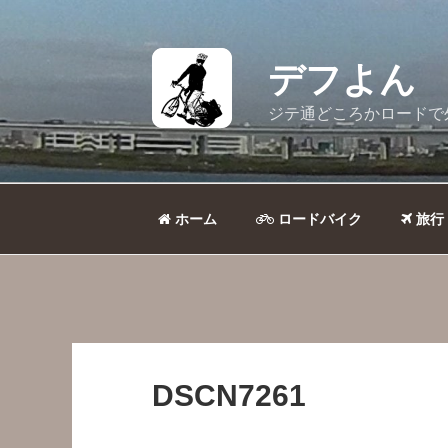
コ
ン
テ
デフよん
ン
ツ
ジテ通どころかロードで
へ
ス
キ
ッ
ホーム
ロードバイク
旅行
プ
DSCN7261