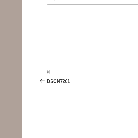
投
前
前
稿
の
DSCN7261
投
ナ
稿
ビ
ゲ
ー
シ