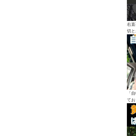
右直
切と
「自
てお