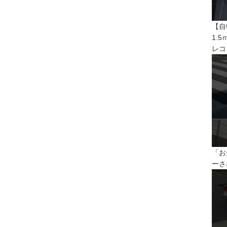
【自
1.
レコ
「お
ーさ