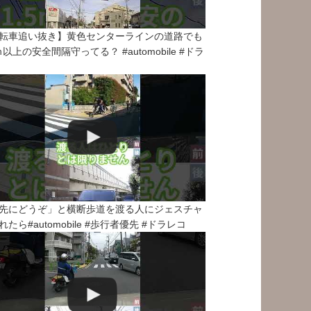
転車追い抜き】黄色センターラインの道路でも
5ｍ以上の安全間隔守ってる？ #automobile #ドラ
先にどうぞ」と横断歩道を渡る人にジェスチャ
れたら#automobile #歩行者優先 #ドラレコ