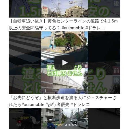
【自転車追い抜き】黄色センターラインの道路でも1.5ｍ
以上の安全間隔守ってる？ #automobile #ドラレコ
「お先にどうぞ」と横断歩道を渡る人にジェスチャーさ
れたら#automobile #歩行者優先 #ドラレコ