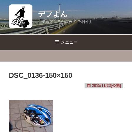
コ
ン
デフよん
テ
ジテ通どころかロードで外回り
ン
ツ
へ
メニュー
ス
キ
ッ
プ
DSC_0136-150×150
2015/11/23[公開]