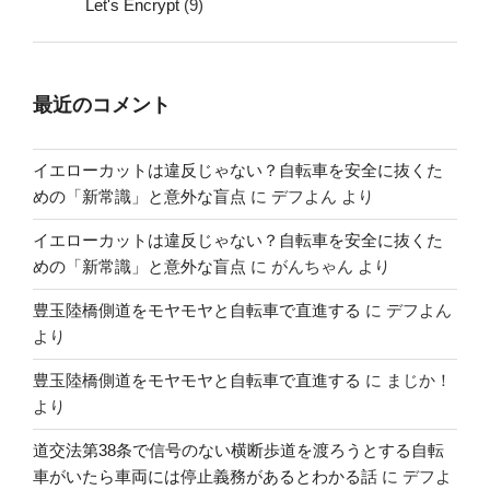
Let's Encrypt
(9)
最近のコメント
イエローカットは違反じゃない？自転車を安全に抜くた
めの「新常識」と意外な盲点
に
デフよん
より
イエローカットは違反じゃない？自転車を安全に抜くた
めの「新常識」と意外な盲点
に
がんちゃん
より
豊玉陸橋側道をモヤモヤと自転車で直進する
に
デフよん
より
豊玉陸橋側道をモヤモヤと自転車で直進する
に
まじか！
より
道交法第38条で信号のない横断歩道を渡ろうとする自転
車がいたら車両には停止義務があるとわかる話
に
デフよ