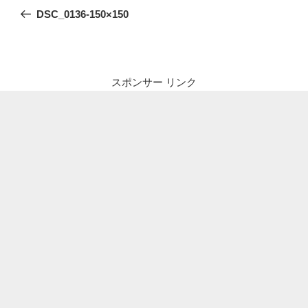
稿
の
DSC_0136-150×150
ナ
投
ビ
稿
ゲ
ー
スポンサー リンク
シ
ョ
ン