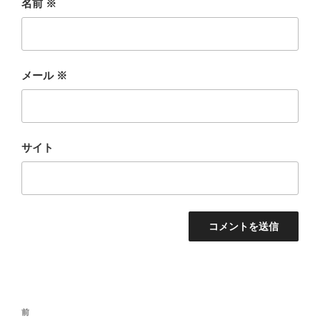
名前
※
メール
※
サイト
投
前
前