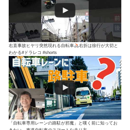
右直事故ヒヤリ突然現れる自転車
右折は徐行が大切と
わかる#ドラレコ #shorts
「自転車専用レーンの路駐が邪魔」と嘆く前に知ってお
きたい、車道自転車のスマートな走り方