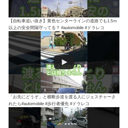
【自転車追い抜き】黄色センターラインの道路でも1.5ｍ
以上の安全間隔守ってる？ #automobile #ドラレコ
「お先にどうぞ」と横断歩道を渡る人にジェスチャーさ
れたら#automobile #歩行者優先 #ドラレコ