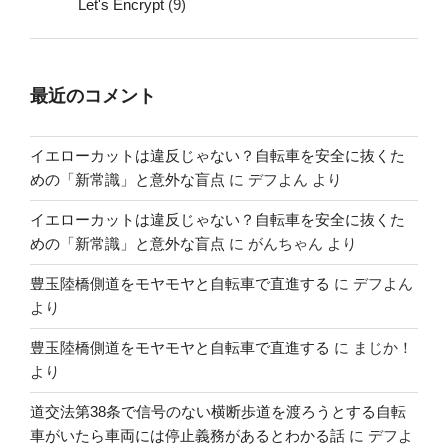
Let's Encrypt
(9)
最近のコメント
イエローカットは違反じゃない？自転車を安全に抜くた
めの「新常識」と意外な盲点
に
デフよん
より
イエローカットは違反じゃない？自転車を安全に抜くた
めの「新常識」と意外な盲点
に
がんちゃん
より
豊玉陸橋側道をモヤモヤと自転車で直進する
に
デフよん
より
豊玉陸橋側道をモヤモヤと自転車で直進する
に
まじか！
より
道交法第38条で信号のない横断歩道を渡ろうとする自転
車がいたら車両には停止義務があるとわかる話
に
デフよ