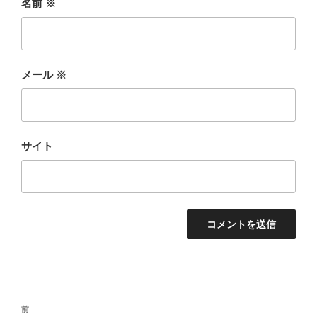
名前
※
メール
※
サイト
投
前
前