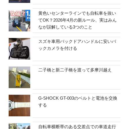
黄色いセンターラインでも自転車を抜い
てOK？2026年4月の新ルール、実はみん
なが誤解している3つのこと
スズキ車用バックドアハンドルに安いバ
ックカメラを付ける
二子橋と新二子橋を渡って多摩川越え
G-SHOCK GT-003のベルトと電池を交換
する
自転車横断帯のある交差点での車道走行