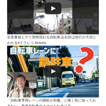
右直事故ヒヤリ突然現れる自転車
右折は徐行が大切と
わかる#ドラレコ #shorts
「自転車専用レーンの路駐が邪魔」と嘆く前に知ってお
きたい、車道自転車のスマートな走り方