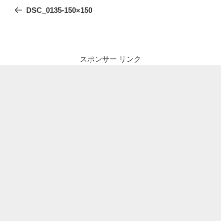
稿
の
DSC_0135-150×150
ナ
投
ビ
稿
ゲ
ー
スポンサー リンク
シ
ョ
ン