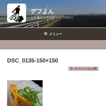
コ
ン
デフよん
テ
ジテ通どころかロードで外回り
ン
ツ
へ
メニュー
ス
キ
ッ
プ
DSC_0135-150×150
2015/11/23[公開]