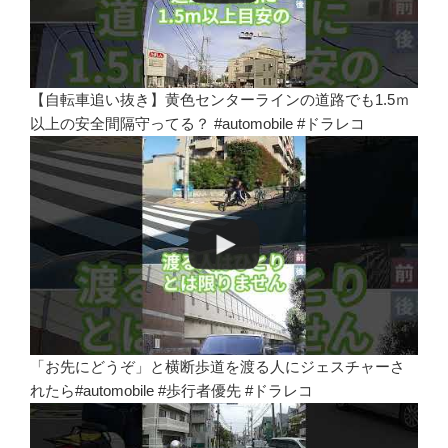
【自転車追い抜き】黄色センターラインの道路でも1.5ｍ
以上の安全間隔守ってる？ #automobile #ドラレコ
「お先にどうぞ」と横断歩道を渡る人にジェスチャーさ
れたら#automobile #歩行者優先 #ドラレコ