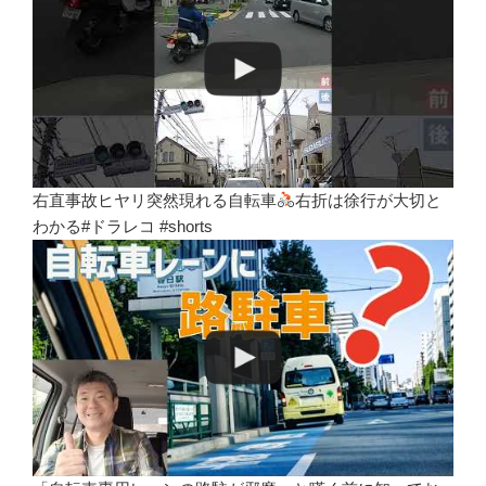
右直事故ヒヤリ突然現れる自転車
右折は徐行が大切と
わかる#ドラレコ #shorts