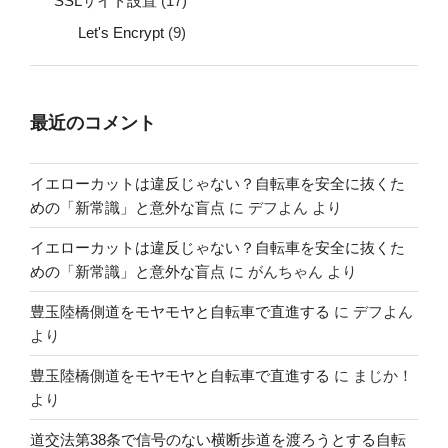
SSLサイト設置
(17)
Let's Encrypt
(9)
最近のコメント
イエローカットは違反じゃない？自転車を安全に抜くた
めの「新常識」と意外な盲点
に
デフよん
より
イエローカットは違反じゃない？自転車を安全に抜くた
めの「新常識」と意外な盲点
に
がんちゃん
より
豊玉陸橋側道をモヤモヤと自転車で直進する
に
デフよん
より
豊玉陸橋側道をモヤモヤと自転車で直進する
に
まじか！
より
道交法第38条で信号のない横断歩道を渡ろうとする自転