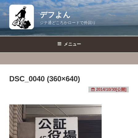
コ
ン
デフよん
テ
ジテ通どころかロードで外回り
ン
ツ
へ
メニュー
ス
キ
ッ
プ
DSC_0040 (360×640)
2014/10/30[公開]