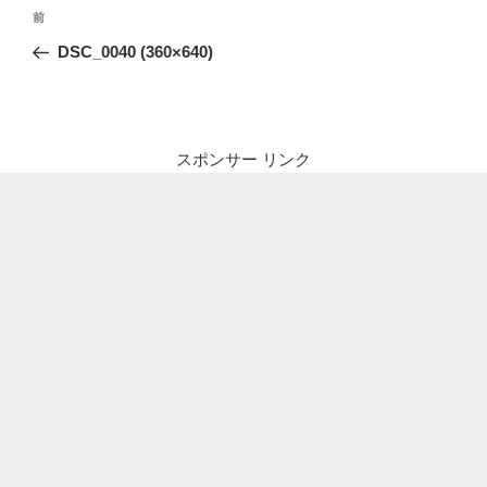
投
前
前
稿
の
DSC_0040 (360×640)
ナ
投
ビ
稿
ゲ
ー
スポンサー リンク
シ
ョ
ン