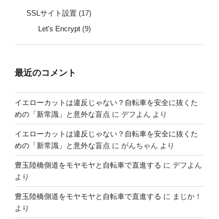
SSLサイト設置
(17)
Let's Encrypt
(9)
最近のコメント
イエローカットは違反じゃない？自転車を安全に抜くた
めの「新常識」と意外な盲点
に
デフよん
より
イエローカットは違反じゃない？自転車を安全に抜くた
めの「新常識」と意外な盲点
に
がんちゃん
より
豊玉陸橋側道をモヤモヤと自転車で直進する
に
デフよん
より
豊玉陸橋側道をモヤモヤと自転車で直進する
に
まじか！
より