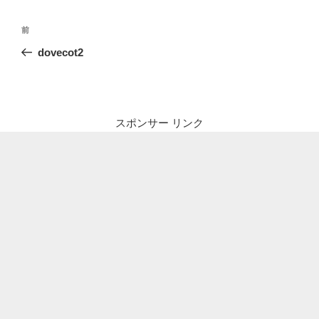
投
前
前
稿
の
dovecot2
ナ
投
ビ
稿
ゲ
ー
スポンサー リンク
シ
ョ
ン