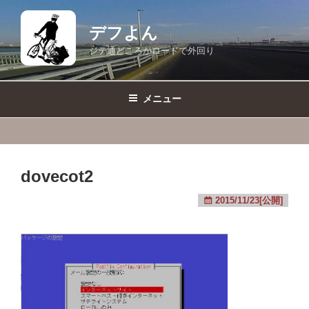
コ
ン
デフよん
テ
ジテ通どころかロードで外回り
ン
ツ
へ
メニュー
ス
キ
ッ
プ
dovecot2
2015/11/23[公開]