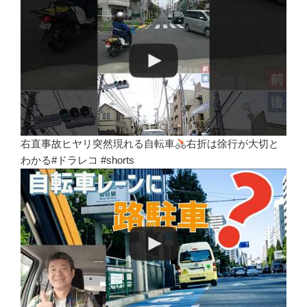
右直事故ヒヤリ突然現れる自転車
右折は徐行が大切と
わかる#ドラレコ #shorts