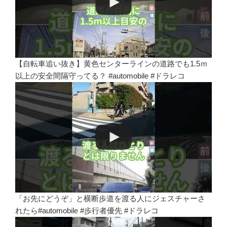
【自転車追い抜き】黄色センターラインの道路でも1.5ｍ
以上の安全間隔守ってる？ #automobile #ドラレコ
「お先にどうぞ」と横断歩道を渡る人にジェスチャーさ
れたら#automobile #歩行者優先 #ドラレコ