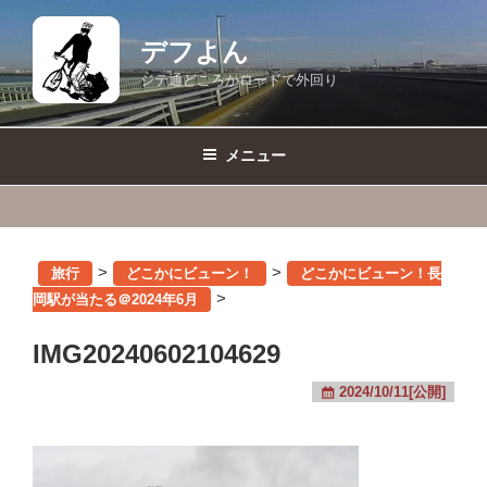
コ
ン
デフよん
テ
ジテ通どころかロードで外回り
ン
ツ
へ
メニュー
ス
キ
ッ
プ
>
>
旅行
どこかにビューン！
どこかにビューン！長
>
岡駅が当たる＠2024年6月
IMG20240602104629
2024/10/11[公開]