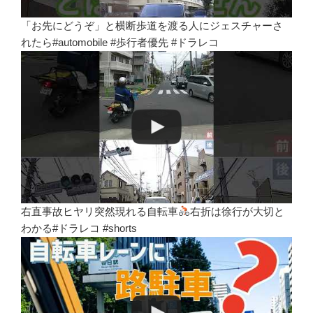
「お先にどうぞ」と横断歩道を渡る人にジェスチャーさ
れたら#automobile #歩行者優先 #ドラレコ
右直事故ヒヤリ突然現れる自転車
右折は徐行が大切と
わかる#ドラレコ #shorts