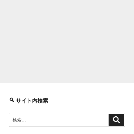
サイト内検索
検
検
索
索: