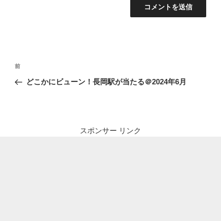
投
前
前
稿
の
どこかにビューン！長岡駅が当たる＠2024年6月
ナ
投
ビ
稿
ゲ
ー
スポンサー リンク
シ
ョ
ン