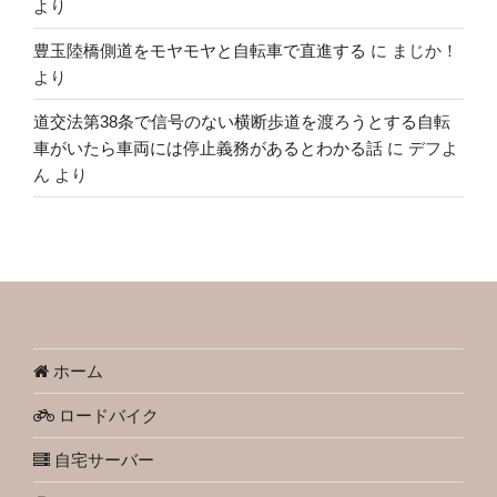
より
豊玉陸橋側道をモヤモヤと自転車で直進する
に
まじか！
より
道交法第38条で信号のない横断歩道を渡ろうとする自転
車がいたら車両には停止義務があるとわかる話
に
デフよ
ん
より
ホーム
ロードバイク
自宅サーバー