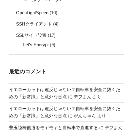
OpenLightSpeed
(10)
SSHクライアント
(4)
SSLサイト設置
(17)
Let's Encrypt
(9)
最近のコメント
イエローカットは違反じゃない？自転車を安全に抜くた
めの「新常識」と意外な盲点
に
デフよん
より
イエローカットは違反じゃない？自転車を安全に抜くた
めの「新常識」と意外な盲点
に
がんちゃん
より
豊玉陸橋側道をモヤモヤと自転車で直進する
に
デフよん