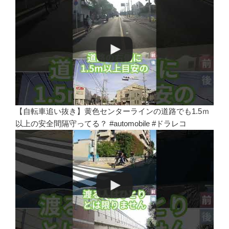
【自転車追い抜き】黄色センターラインの道路でも1.5ｍ
以上の安全間隔守ってる？ #automobile #ドラレコ