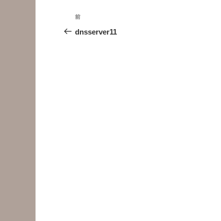
投
前
前
稿
の
dnsserver11
投
ナ
稿
ビ
ゲ
ー
シ
ョ
ン