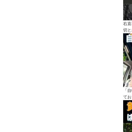
右直
切と
「自
てお