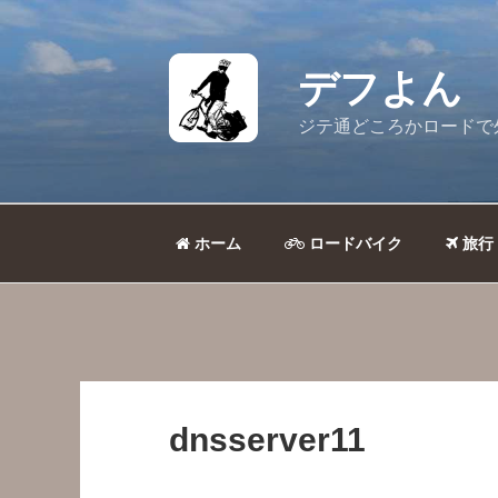
コ
ン
テ
デフよん
ン
ツ
ジテ通どころかロードで
へ
ス
キ
ッ
ホーム
ロードバイク
旅行
プ
dnsserver11