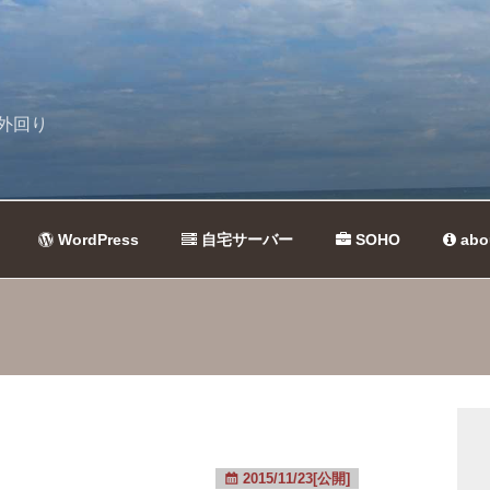
外回り
WordPress
自宅サーバー
SOHO
abo
2015/11/23[公開]