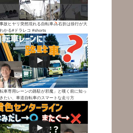
事故ヒヤリ突然現れる自転車
右折は徐行が大
わかる#ドラレコ #shorts
転車専用レーンの路駐が邪魔」と嘆く前に知っ
きたい、車道自転車のスマートな走り方