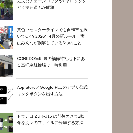
丈夫なチェーンロックやU字ロックを
どう持ち運ぶか問題
黄色いセンターラインでも自転車を抜
いてOK？2026年4月の新ルール、実
はみんなが誤解している3つのこと
COREDO室町裏の福徳神社地下にあ
る室町東駐輪場で一時利用
App StoreとGoogle Playのアプリ公式
リンクボタンを出す方法
ドラレコ ZDR-015 の前後カメラ2映
像を別々のファイルに分離する方法