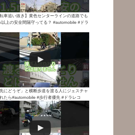
転車追い抜き】黄色センターラインの道路でも
5ｍ以上の安全間隔守ってる？ #automobile #ドラ
先にどうぞ」と横断歩道を渡る人にジェスチャ
れたら#automobile #歩行者優先 #ドラレコ