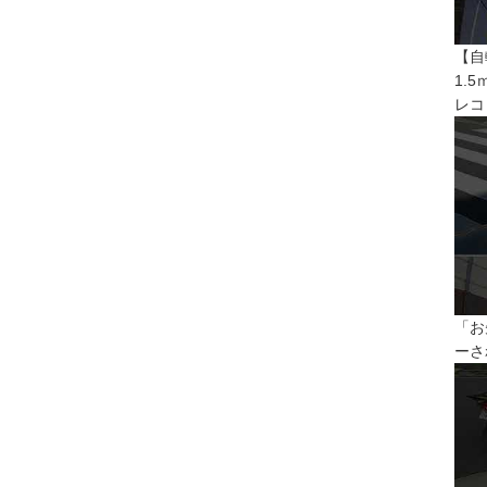
【自
1.
レコ
「お
ーさ