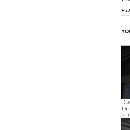
►
20
Y
【自
1.
レコ