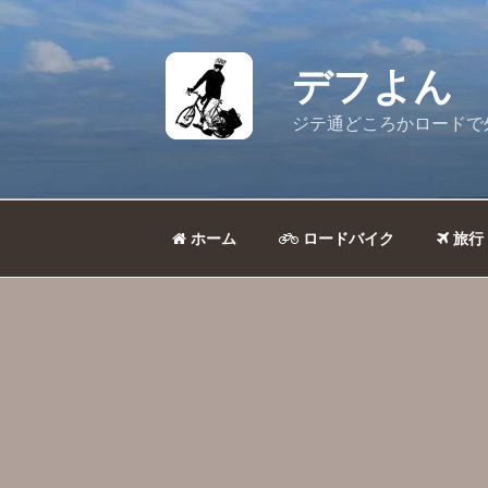
コ
ン
テ
デフよん
ン
ツ
ジテ通どころかロードで
へ
ス
キ
ッ
ホーム
ロードバイク
旅行
プ