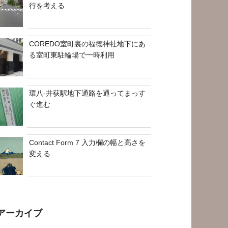
行を考える
COREDO室町裏の福徳神社地下にあ
る室町東駐輪場で一時利用
環八-井荻駅地下通路を通ってまっす
ぐ進む
Contact Form 7 入力欄の幅と高さを
変える
アーカイブ