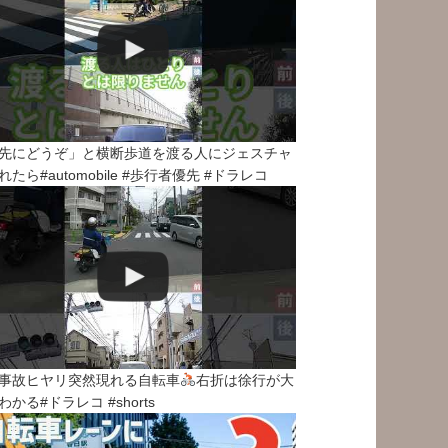
先にどうぞ」と横断歩道を渡る人にジェスチャ
れたら#automobile #歩行者優先 #ドラレコ
事故ヒヤリ突然現れる自転車
右折は徐行が大
わかる#ドラレコ #shorts