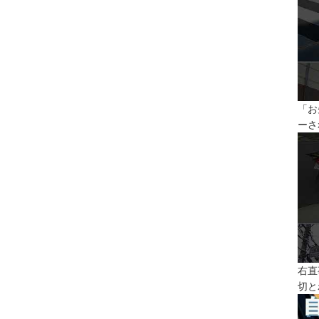
「お
ーさ
右直
切と