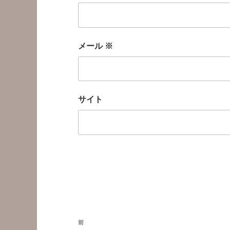
メール
※
サイト
投
前
前