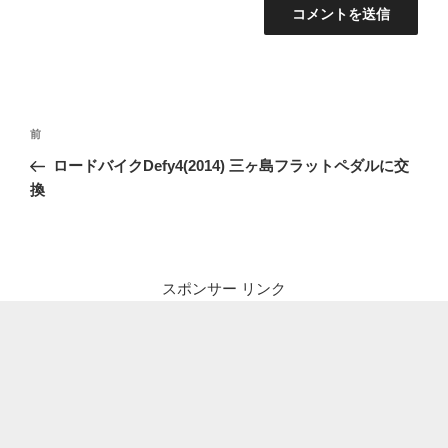
投
前
前
稿
の
ロードバイクDefy4(2014) 三ヶ島フラットペダルに交
ナ
投
換
ビ
稿
ゲ
ー
シ
スポンサー リンク
ョ
ン