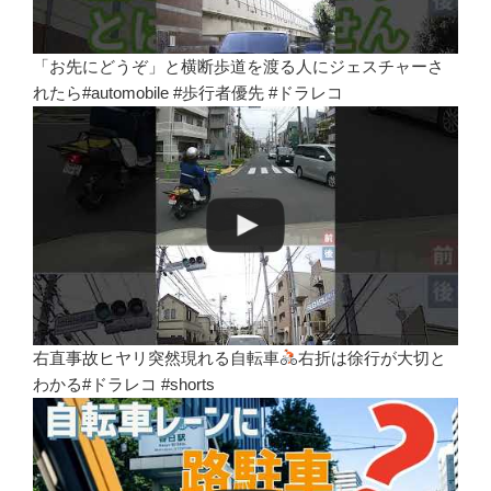
「お先にどうぞ」と横断歩道を渡る人にジェスチャーさ
れたら#automobile #歩行者優先 #ドラレコ
右直事故ヒヤリ突然現れる自転車
右折は徐行が大切と
わかる#ドラレコ #shorts