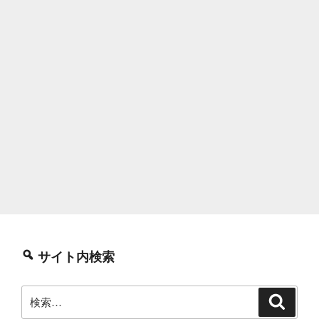
サイト内検索
検
検
索
索: