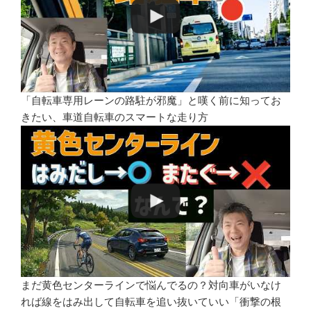
「自転車専用レーンの路駐が邪魔」と嘆く前に知ってお
きたい、車道自転車のスマートな走り方
まだ黄色センターラインで悩んでるの？対向車がいなけ
れば線をはみ出して自転車を追い抜いていい「衝撃の根