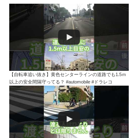
【自転車追い抜き】黄色センターラインの道路でも1.5ｍ
以上の安全間隔守ってる？ #automobile #ドラレコ