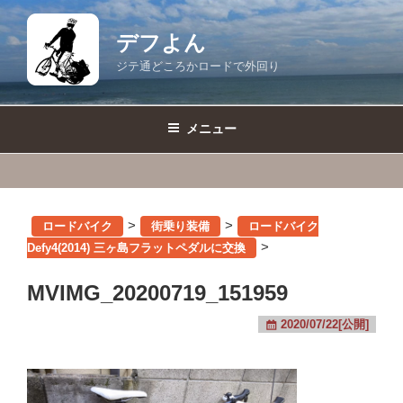
コ
ン
デフよん
テ
ジテ通どころかロードで外回り
ン
ツ
へ
メニュー
ス
キ
ッ
プ
>
>
ロードバイク
街乗り装備
ロードバイク
>
Defy4(2014) 三ヶ島フラットペダルに交換
MVIMG_20200719_151959
2020/07/22[公開]