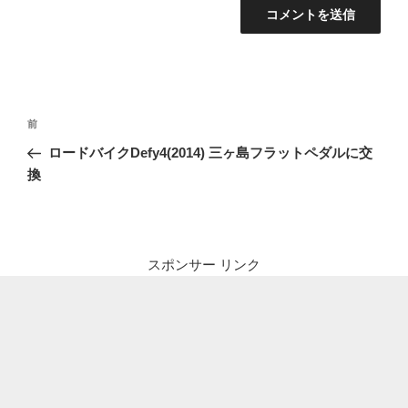
投
前
前
稿
の
ロードバイクDefy4(2014) 三ヶ島フラットペダルに交
ナ
投
換
ビ
稿
ゲ
ー
シ
スポンサー リンク
ョ
ン