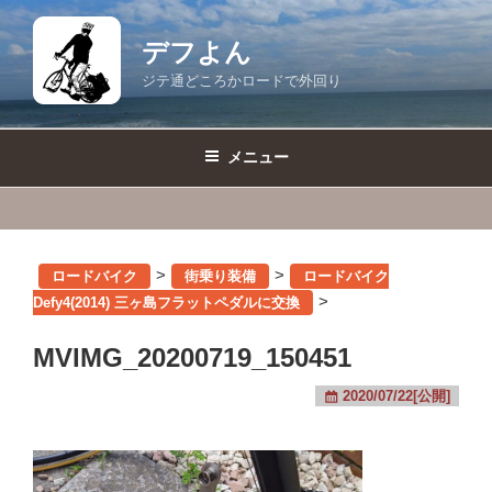
コ
ン
デフよん
テ
ジテ通どころかロードで外回り
ン
ツ
へ
メニュー
ス
キ
ッ
プ
>
>
ロードバイク
街乗り装備
ロードバイク
>
Defy4(2014) 三ヶ島フラットペダルに交換
MVIMG_20200719_150451
2020/07/22[公開]