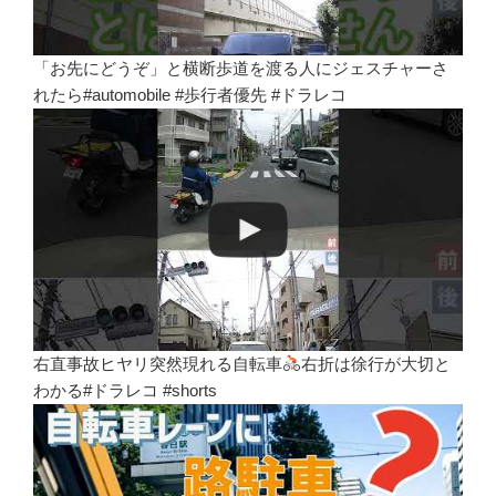
「お先にどうぞ」と横断歩道を渡る人にジェスチャーさ
れたら#automobile #歩行者優先 #ドラレコ
右直事故ヒヤリ突然現れる自転車
右折は徐行が大切と
わかる#ドラレコ #shorts