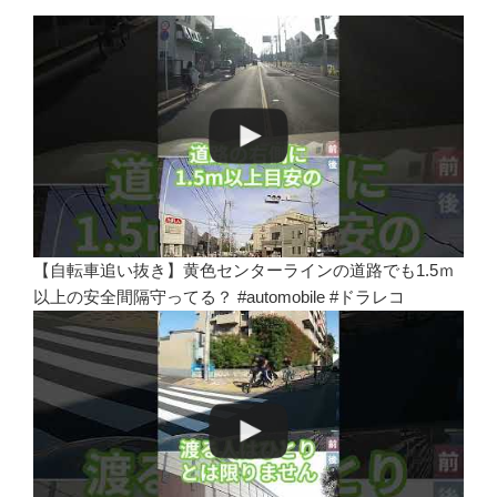
【自転車追い抜き】黄色センターラインの道路でも1.5ｍ
以上の安全間隔守ってる？ #automobile #ドラレコ