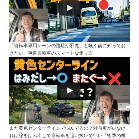
「自転車専用レーンの路駐が邪魔」と嘆く前に知ってお
きたい、車道自転車のスマートな走り方
まだ黄色センターラインで悩んでるの？対向車がいなけ
れば線をはみ出して自転車を追い抜いていい「衝撃の根