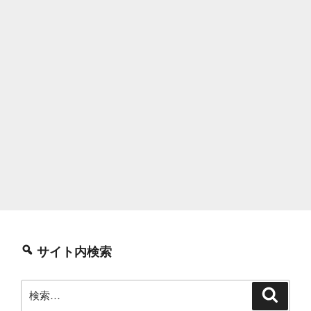
サイト内検索
検
検
索
索: