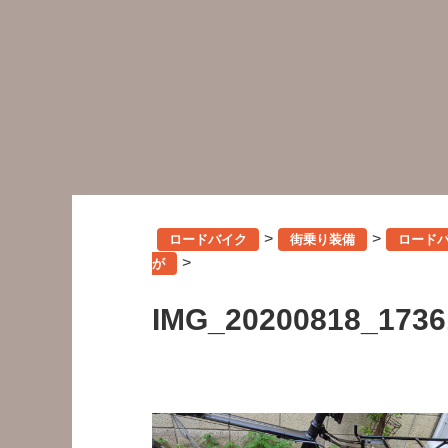
>
>
ロードバイク
街乗り装備
ロードバ
>
が
IMG_20200818_1736