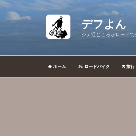
コ
ン
テ
デフよん
ン
ツ
ジテ通どころかロードで
へ
ス
キ
ッ
ホーム
ロードバイク
旅行
プ