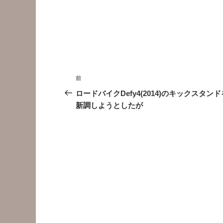
投
前
前
稿
の
ロードバイクDefy4(2014)のキックスタンド
投
新調しようとしたが
ナ
稿
ビ
ゲ
ー
シ
ョ
ン