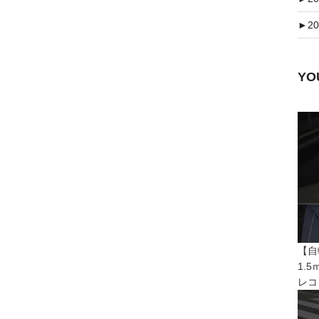
►
20
Y
【自
1.
レコ