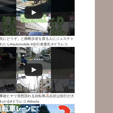
先にどうぞ」と横断歩道を渡る人にジェスチャ
れたら#automobile #歩行者優先 #ドラレコ
事故ヒヤリ突然現れる自転車
右折は徐行が大
わかる#ドラレコ #shorts