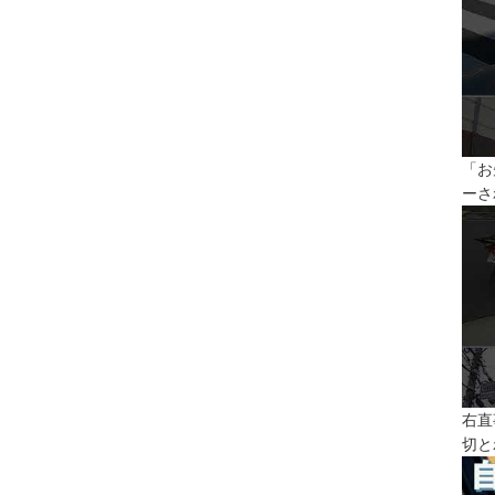
「お
ーさ
右直
切と