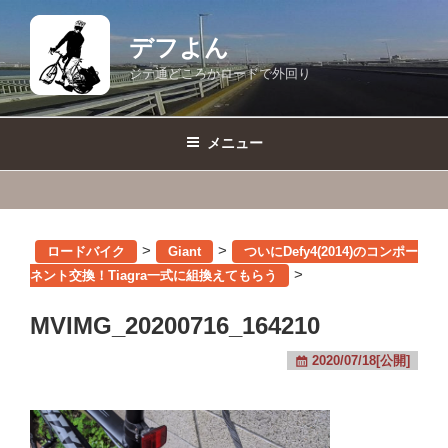
コ
ン
デフよん
テ
ジテ通どころかロードで外回り
ン
ツ
へ
メニュー
ス
キ
ッ
プ
>
>
ロードバイク
Giant
ついにDefy4(2014)のコンポー
>
ネント交換！Tiagra一式に組換えてもらう
MVIMG_20200716_164210
2020/07/18[公開]