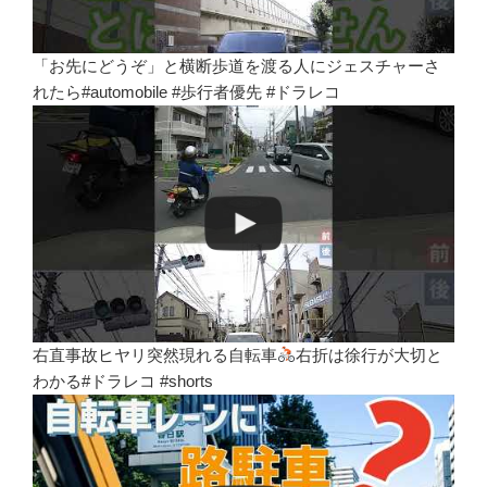
「お先にどうぞ」と横断歩道を渡る人にジェスチャーさ
れたら#automobile #歩行者優先 #ドラレコ
右直事故ヒヤリ突然現れる自転車
右折は徐行が大切と
わかる#ドラレコ #shorts