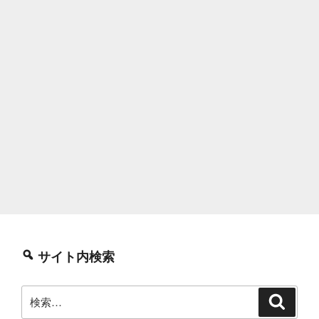
サイト内検索
検
検
索
索: