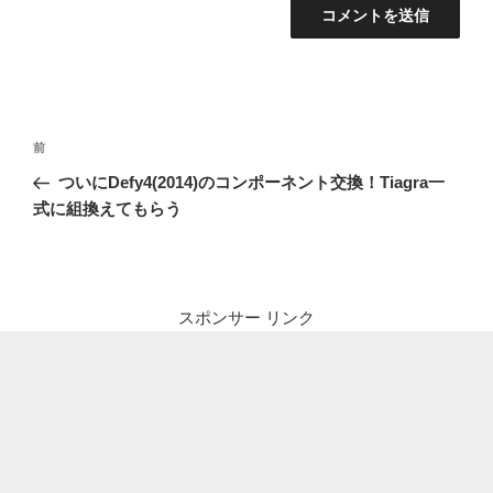
投
前
前
稿
の
ついにDefy4(2014)のコンポーネント交換！Tiagra一
ナ
投
式に組換えてもらう
ビ
稿
ゲ
ー
シ
スポンサー リンク
ョ
ン