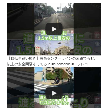
【自転車追い抜き】黄色センターラインの道路でも1.5ｍ
以上の安全間隔守ってる？ #automobile #ドラレコ