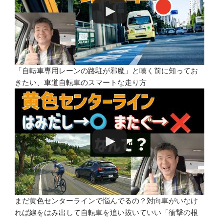
「自転車専用レーンの路駐が邪魔」と嘆く前に知ってお
きたい、車道自転車のスマートな走り方
まだ黄色センターラインで悩んでるの？対向車がいなけ
れば線をはみ出して自転車を追い抜いていい「衝撃の根