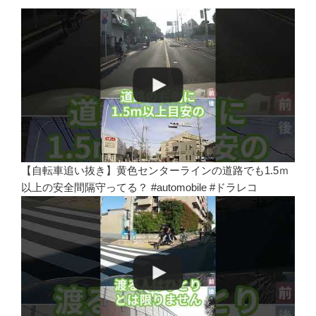
【自転車追い抜き】黄色センターラインの道路でも1.5ｍ
以上の安全間隔守ってる？ #automobile #ドラレコ