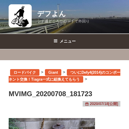
コ
ン
デフよん
テ
ジテ通どころかロードで外回り
ン
ツ
へ
メニュー
ス
キ
ッ
プ
>
>
ロードバイク
Giant
ついにDefy4(2014)のコンポー
>
ネント交換！Tiagra一式に組換えてもらう
MVIMG_20200708_181723
2020/07/18[公開]