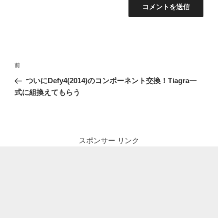
投
前
前
稿
の
ついにDefy4(2014)のコンポーネント交換！Tiagra一
ナ
投
式に組換えてもらう
ビ
稿
ゲ
ー
シ
スポンサー リンク
ョ
ン