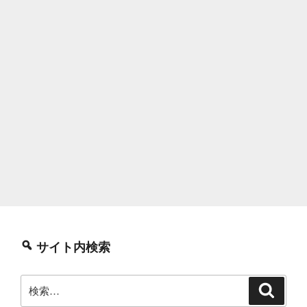
サイト内検索
検
検
索
索: