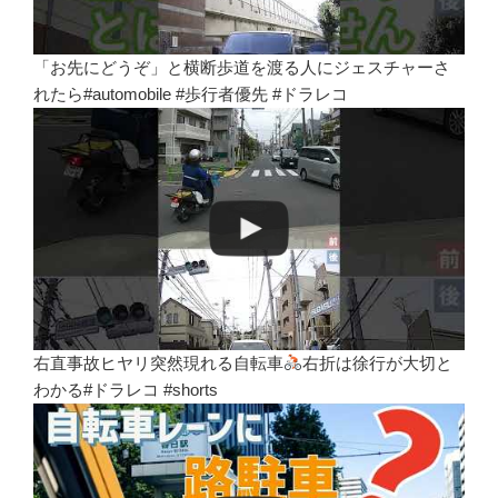
「お先にどうぞ」と横断歩道を渡る人にジェスチャーさ
れたら#automobile #歩行者優先 #ドラレコ
右直事故ヒヤリ突然現れる自転車
右折は徐行が大切と
わかる#ドラレコ #shorts