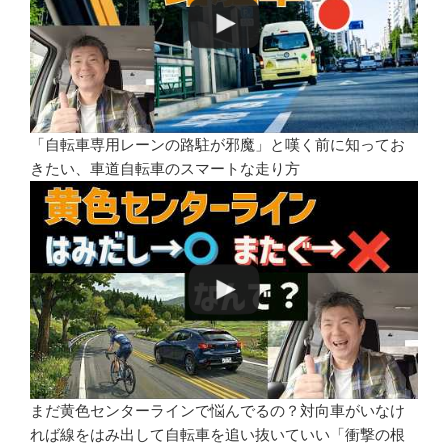
「自転車専用レーンの路駐が邪魔」と嘆く前に知ってお
きたい、車道自転車のスマートな走り方
まだ黄色センターラインで悩んでるの？対向車がいなけ
れば線をはみ出して自転車を追い抜いていい「衝撃の根