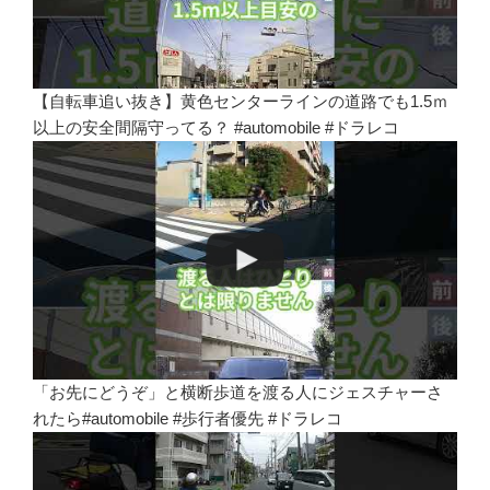
【自転車追い抜き】黄色センターラインの道路でも1.5ｍ
以上の安全間隔守ってる？ #automobile #ドラレコ
「お先にどうぞ」と横断歩道を渡る人にジェスチャーさ
れたら#automobile #歩行者優先 #ドラレコ