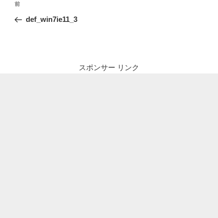
前
前
稿
の
def_win7ie11_3
ナ
投
ビ
稿
ゲ
ー
スポンサー リンク
シ
ョ
ン