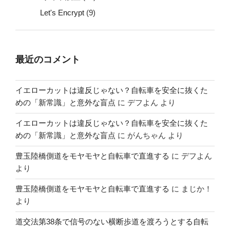
Let's Encrypt
(9)
最近のコメント
イエローカットは違反じゃない？自転車を安全に抜くた
めの「新常識」と意外な盲点
に
デフよん
より
イエローカットは違反じゃない？自転車を安全に抜くた
めの「新常識」と意外な盲点
に
がんちゃん
より
豊玉陸橋側道をモヤモヤと自転車で直進する
に
デフよん
より
豊玉陸橋側道をモヤモヤと自転車で直進する
に
まじか！
より
道交法第38条で信号のない横断歩道を渡ろうとする自転