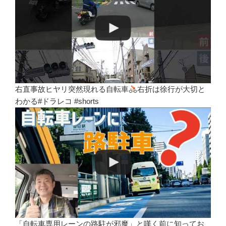
右直事故ヒヤリ突然現れる自転車
右折は徐行が大切と
わかる#ドラレコ #shorts
「自転車専用レーンの路駐が邪魔」と嘆く前に知ってお