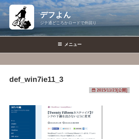
コ
ン
デフよん
テ
ジテ通どころかロードで外回り
ン
ツ
へ
メニュー
ス
キ
ッ
プ
def_win7ie11_3
2015/11/23[公開]